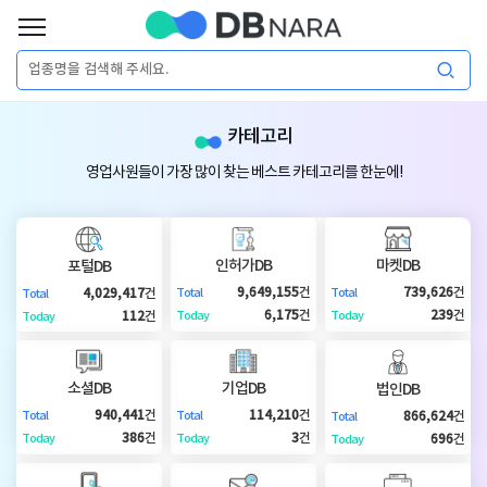
로
그
로
회
인
카테고리
그
원
인
가
이
영업사원들이 가장 많이 찾는 베스트 카테고리를 한눈에!
입
이
필
용
포
권
요
구
인허가DB
마켓DB
포털DB
매
털
인
9,649,155
건
739,626
건
4,029,417
건
Total
Total
Total
합
6,175
건
239
건
112
건
Today
Today
Today
니
DB
허
마
다.
소셜DB
기업DB
법인DB
가
켓
소
940,441
건
114,210
건
866,624
건
Total
Total
Total
386
건
3
건
696
건
Today
Today
Today
DB
DB
셜
기