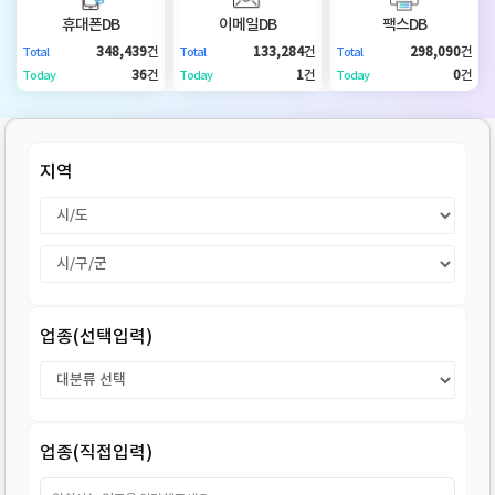
DB
업
법
휴대폰DB
이메일DB
팩스DB
348,439
건
133,284
건
298,090
건
Total
Total
Total
DB
인
휴
36
건
1
건
0
건
Today
Today
Today
DB
대
이
지역
폰
메
팩
DB
일
스
고
DB
DB
객
마
업종(선택입력)
센
이
터
페
업종(직접입력)
이