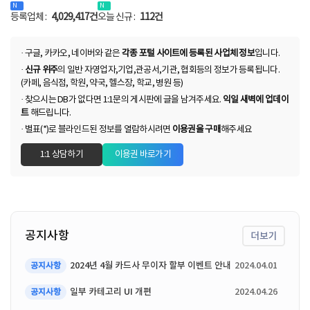
등록업체 :
4,029,417건
오늘 신규 :
112건
· 구글, 카카오, 네이버와 같은
각종 포털 사이트에 등록된 사업체 정보
입니다.
·
신규 위주
의 일반 자영업자,기업,관공서,기관, 협회등의 정보가 등록됩니다.
(카페, 음식점, 학원, 약국, 헬스장, 학교, 병원 등)
· 찾으시는 DB가 없다면 1:1문의 게시판에 글을 남겨주세요.
익일 새벽에 업데이
트
해드립니다.
· 별표(*)로 블라인드된 정보를 열람하시려면
이용권을 구매
해주세요
1:1 상담하기
이용권 바로가기
공지사항
더보기
2024년 4월 카드사 무이자 할부 이벤트 안내
2024.04.01
공지사항
일부 카테고리 UI 개편
2024.04.26
공지사항