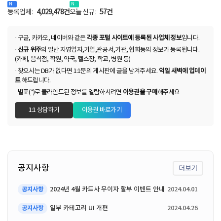
등록업체 :
4,029,478건
오늘 신규 :
57건
· 구글, 카카오, 네이버와 같은
각종 포털 사이트에 등록된 사업체 정보
입니다.
·
신규 위주
의 일반 자영업자,기업,관공서,기관, 협회등의 정보가 등록됩니다.
(카페, 음식점, 학원, 약국, 헬스장, 학교, 병원 등)
· 찾으시는 DB가 없다면 1:1문의 게시판에 글을 남겨주세요.
익일 새벽에 업데이
트
해드립니다.
· 별표(*)로 블라인드된 정보를 열람하시려면
이용권을 구매
해주세요
1:1 상담하기
이용권 바로가기
공지사항
더보기
2024년 4월 카드사 무이자 할부 이벤트 안내
2024.04.01
공지사항
일부 카테고리 UI 개편
2024.04.26
공지사항