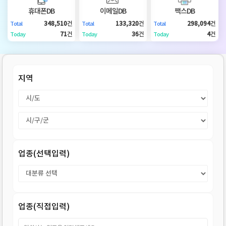
DB
업
법
휴대폰DB
이메일DB
팩스DB
348,510
건
133,320
건
298,094
건
Total
Total
Total
DB
인
휴
71
건
36
건
4
건
Today
Today
Today
DB
대
이
지역
폰
메
팩
DB
일
스
고
DB
DB
객
마
업종(선택입력)
센
이
터
페
업종(직접입력)
이