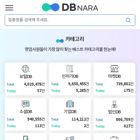
로
그
로
회
인
카테고리
그
원
인
가
이
영업사원들이 가장 많이 찾는 베스트 카테고리를 한눈에!
입
이
필
용
포
권
요
구
인허가DB
마켓DB
포털DB
매
털
인
9,650,455
건
739,802
건
4,029,478
건
Total
Total
Total
합
5,285
건
175
건
57
건
Today
Today
Today
니
DB
허
마
다.
소셜DB
기업DB
법인DB
가
켓
소
940,555
건
114,212
건
866,709
건
Total
Total
Total
113
건
2
건
627
건
Today
Today
Today
DB
DB
셜
기