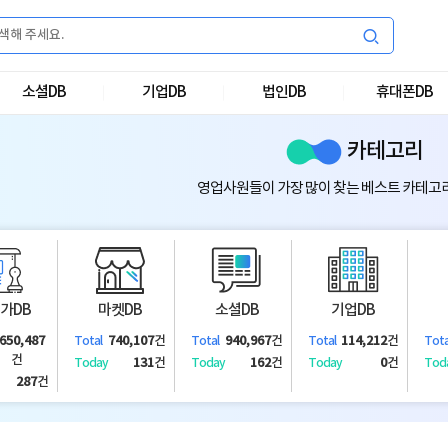
소셜DB
기업DB
법인DB
휴대폰DB
카테고리
영업사원들이 가장 많이 찾는 베스트 카테고
가DB
마켓DB
소셜DB
기업DB
,650,487
740,107
건
940,967
건
114,212
건
Total
Total
Total
Tota
건
131
건
162
건
0
건
Today
Today
Today
Tod
287
건