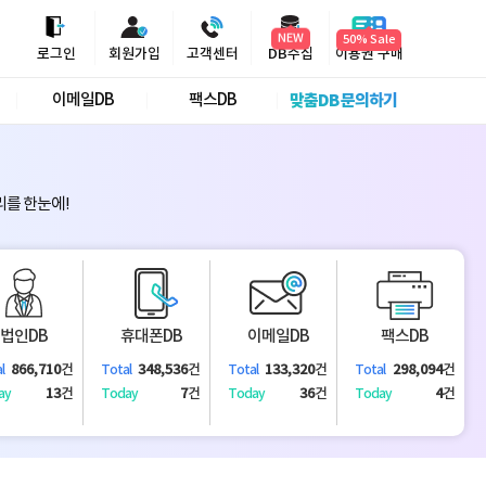
NEW
로그인
회원가입
고객센터
DB수집
이용권 구매
이메일DB
팩스DB
맞춤DB 문의하기
리를 한눈에!
법인DB
휴대폰DB
이메일DB
팩스DB
866,710
건
348,536
건
133,320
건
298,094
건
l
Total
Total
Total
13
건
7
건
36
건
4
건
ay
Today
Today
Today