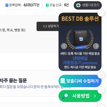
등록업체 :
4,029,577건
오늘 신규 :
8건
샘플다운로드
BEST DB 솔루션
1:1 상담하기
이용권 바로가기
장, 학교, 병원 등)
자주 묻는 질문
더보기
최다 질문을 모았습니다 문의 전 필독부탁드립니다!