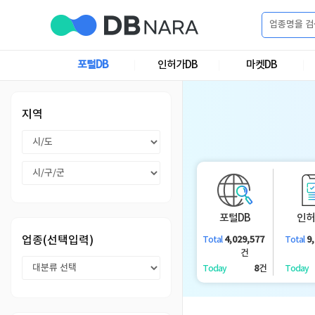
로
그
포털DB
인허가DB
마켓DB
로
회
인
그
원
인
가
이
지역
입
이
필
용
포
권
요
구
매
털
인
합
포털DB
인허
니
DB
허
마
업종(선택입력)
4,029,577
9
Total
Total
다.
건
가
켓
소
8
건
Today
Today
DB
DB
셜
기