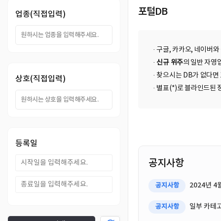
DB
업
법
포털DB
업종(직접입력)
DB
인
휴
· 구글, 카카오, 네이버와
DB
대
이
·
신규 위주
의 일반 자영업
· 찾으시는 DB가 없다면
상호(직접입력)
폰
메
팩
· 별표(*)로 블라인드
DB
일
스
고
DB
DB
객
마
등록일
센
이
공지사항
터
페
2024년 
공지사항
이
일부 카테고
공지사항