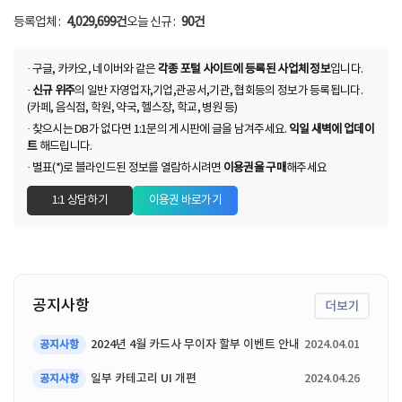
N
N
등록업체 :
4,029,699건
오늘 신규 :
90건
· 구글, 카카오, 네이버와 같은
각종 포털 사이트에 등록된 사업체 정보
입니다.
·
신규 위주
의 일반 자영업자,기업,관공서,기관, 협회등의 정보가 등록됩니다.
(카페, 음식점, 학원, 약국, 헬스장, 학교, 병원 등)
· 찾으시는 DB가 없다면 1:1문의 게시판에 글을 남겨주세요.
익일 새벽에 업데이
트
해드립니다.
· 별표(*)로 블라인드된 정보를 열람하시려면
이용권을 구매
해주세요
1:1 상담하기
이용권 바로가기
공지사항
더보기
2024년 4월 카드사 무이자 할부 이벤트 안내
2024.04.01
공지사항
일부 카테고리 UI 개편
2024.04.26
공지사항