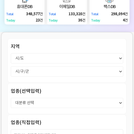
DB
업
법
휴대폰DB
이메일DB
팩스DB
348,577
건
133,320
건
298,094
건
Total
Total
Total
DB
인
휴
23
건
36
건
4
건
Today
Today
Today
DB
대
이
지역
폰
메
팩
DB
일
스
고
DB
DB
객
마
업종(선택입력)
센
이
터
페
업종(직접입력)
이