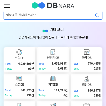
로
그
로
회
인
카테고리
그
원
인
가
이
영업사원들이 가장 많이 찾는 베스트 카테고리를 한눈에!
입
이
필
용
포
권
요
구
인허가DB
마켓DB
포털DB
매
털
인
9,652,989
건
740,485
건
4,029,699
건
Total
Total
Total
합
6,639
건
213
건
90
건
Today
Today
Today
니
DB
허
마
다.
소셜DB
기업DB
법인DB
가
켓
소
941,329
건
114,215
건
866,847
건
Total
Total
Total
131
건
0
건
629
건
Today
Today
Today
DB
DB
셜
기