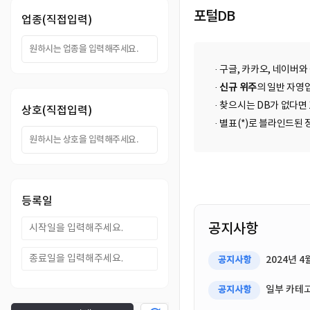
DB
업
법
포털DB
업종(직접입력)
DB
인
휴
· 구글, 카카오, 네이버와
DB
대
이
·
신규 위주
의 일반 자영업
· 찾으시는 DB가 없다면
상호(직접입력)
폰
메
팩
· 별표(*)로 블라인드
DB
일
스
고
DB
DB
객
마
등록일
센
이
공지사항
터
페
2024년 
공지사항
이
일부 카테고
공지사항