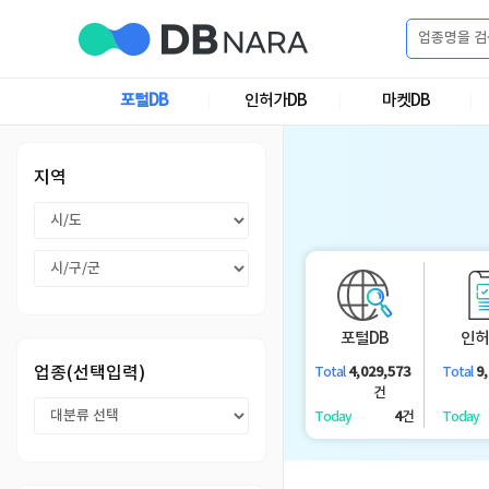
로
그
포털DB
인허가DB
마켓DB
로
회
인
그
원
인
가
이
지역
입
이
필
용
포
권
요
구
매
털
인
합
포털DB
인허
니
DB
허
마
업종(선택입력)
4,029,573
9
Total
Total
다.
건
가
켓
소
4
건
Today
Today
DB
DB
셜
기