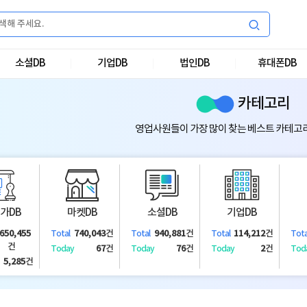
소셜DB
기업DB
법인DB
휴대폰DB
카테고리
영업사원들이 가장 많이 찾는 베스트 카테고
가DB
마켓DB
소셜DB
기업DB
,650,455
740,043
건
940,881
건
114,212
건
Total
Total
Total
Tota
건
67
건
76
건
2
건
Today
Today
Today
Tod
5,285
건