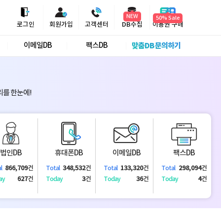
NEW
50% Sale
로그인
회원가입
고객센터
DB수집
이용권 구매
이메일DB
팩스DB
맞춤DB 문의하기
리를 한눈에!
법인DB
휴대폰DB
이메일DB
팩스DB
866,709
건
348,532
건
133,320
건
298,094
건
l
Total
Total
Total
627
건
3
건
36
건
4
건
ay
Today
Today
Today