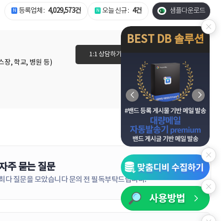
등록업체 :
4,029,573건
오늘 신규 :
4건
샘플다운로드
N
N
BEST DB 솔루션
1:1 상담하기
이용권 바로가기
장, 학교, 병원 등)
자주 묻는 질문
더보기
최다 질문을 모았습니다 문의 전 필독부탁드립니다!