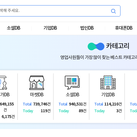
소셜DB
기업DB
법인DB
휴대폰DB
카테고리
영업사원들이 가장 많이 찾는 베스트 카테고
가DB
마켓DB
소셜DB
기업DB
,649,155
739,746
건
940,531
건
114,210
건
Total
Total
Total
Tota
건
119
건
89
건
3
건
Today
Today
Today
Tod
6,175
건