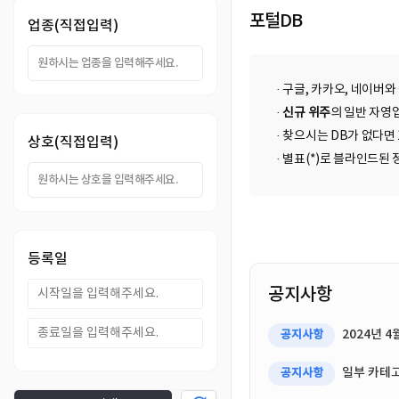
DB
업
법
포털DB
업종(직접입력)
DB
인
휴
· 구글, 카카오, 네이버와
DB
대
이
·
신규 위주
의 일반 자영업
· 찾으시는 DB가 없다면
상호(직접입력)
폰
메
팩
· 별표(*)로 블라인드
DB
일
스
고
DB
DB
객
마
등록일
센
이
공지사항
터
페
2024년 
공지사항
이
일부 카테고
공지사항