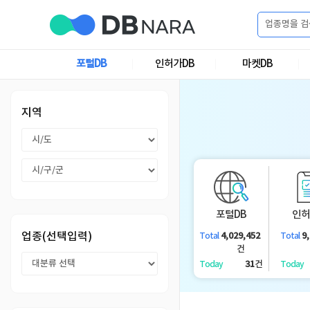
로
그
포털DB
인허가DB
마켓DB
로
회
인
그
원
인
가
이
지역
입
이
필
용
포
권
요
구
매
털
인
합
포털DB
인허
니
DB
허
마
업종(선택입력)
4,029,452
9
Total
Total
다.
건
가
켓
소
31
건
Today
Today
DB
DB
셜
기