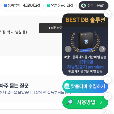
등록업체 :
4,029,452건
오늘 신규 :
31건
샘플다운로드
BEST DB 솔루션
1:1 상담하기
이용권 바로가기
장, 학교, 병원 등)
자주 묻는 질문
더보기
최다 질문을 모았습니다 문의 전 필독부탁드립니다!