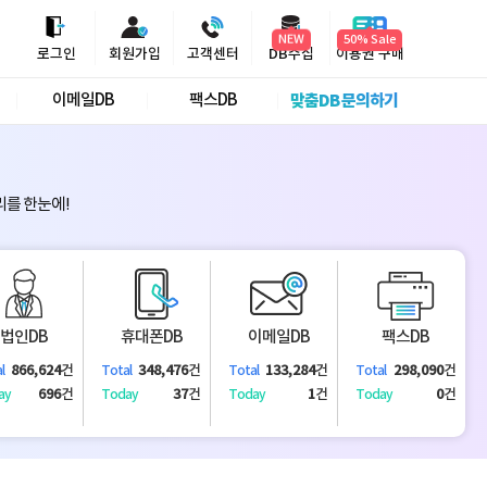
NEW
로그인
회원가입
고객센터
DB수집
이용권 구매
이메일DB
팩스DB
맞춤DB 문의하기
리를 한눈에!
법인DB
휴대폰DB
이메일DB
팩스DB
866,624
건
348,476
건
133,284
건
298,090
건
l
Total
Total
Total
696
건
37
건
1
건
0
건
ay
Today
Today
Today