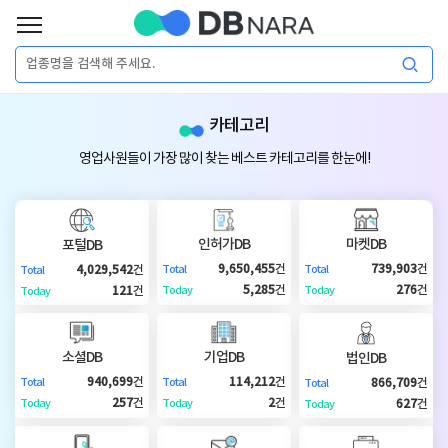
로
그
로
회
인
카테고리
그
원
인
가
이
영업사원들이 가장 많이 찾는 베스트 카테고리를 한눈에!
입
이
필
용
포
권
요
구
인허가DB
마켓DB
포털DB
매
털
인
9,650,455
건
739,903
건
4,029,542
건
Total
Total
Total
합
5,285
건
276
건
121
건
Today
Today
Today
니
DB
허
마
다.
소셜DB
기업DB
법인DB
가
켓
소
940,699
건
114,212
건
866,709
건
Total
Total
Total
257
건
2
건
627
건
Today
Today
Today
DB
DB
셜
기