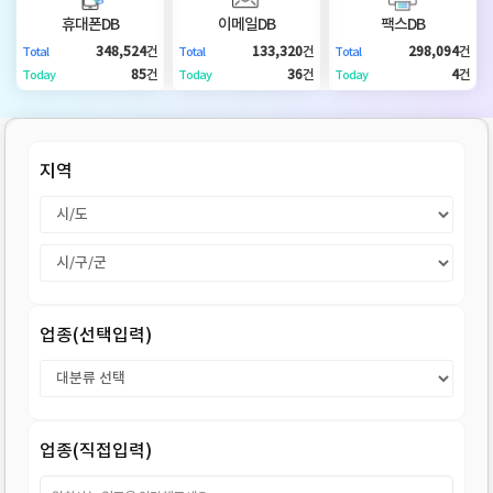
DB
업
법
휴대폰DB
이메일DB
팩스DB
348,524
건
133,320
건
298,094
건
Total
Total
Total
DB
인
휴
85
건
36
건
4
건
Today
Today
Today
DB
대
이
지역
폰
메
팩
DB
일
스
고
DB
DB
객
마
업종(선택입력)
센
이
터
페
업종(직접입력)
이