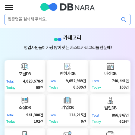
로
그
로
회
인
카테고리
그
원
인
가
이
영업사원들이 가장 많이 찾는 베스트 카테고리를 한눈에!
입
이
필
용
포
권
요
구
인허가DB
마켓DB
포털DB
매
털
인
9,652,989
건
740,441
건
4,029,678
건
Total
Total
Total
합
6,639
건
169
건
69
건
Today
Today
Today
니
DB
허
마
다.
소셜DB
기업DB
법인DB
가
켓
소
941,300
건
114,215
건
866,847
건
Total
Total
Total
102
건
0
건
629
건
Today
Today
Today
DB
DB
셜
기