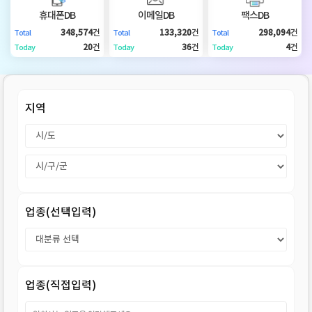
DB
업
법
휴대폰DB
이메일DB
팩스DB
348,574
건
133,320
건
298,094
건
Total
Total
Total
DB
인
휴
20
건
36
건
4
건
Today
Today
Today
DB
대
이
지역
폰
메
팩
DB
일
스
고
DB
DB
객
마
업종(선택입력)
센
이
터
페
업종(직접입력)
이