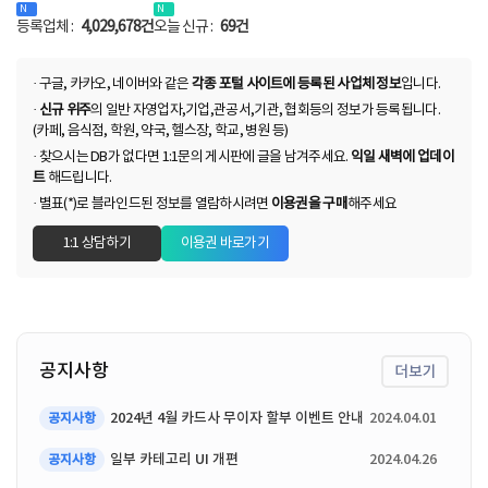
N
N
등록업체 :
4,029,678건
오늘 신규 :
69건
· 구글, 카카오, 네이버와 같은
각종 포털 사이트에 등록된 사업체 정보
입니다.
·
신규 위주
의 일반 자영업자,기업,관공서,기관, 협회등의 정보가 등록됩니다.
(카페, 음식점, 학원, 약국, 헬스장, 학교, 병원 등)
· 찾으시는 DB가 없다면 1:1문의 게시판에 글을 남겨주세요.
익일 새벽에 업데이
트
해드립니다.
· 별표(*)로 블라인드된 정보를 열람하시려면
이용권을 구매
해주세요
1:1 상담하기
이용권 바로가기
공지사항
더보기
2024년 4월 카드사 무이자 할부 이벤트 안내
2024.04.01
공지사항
일부 카테고리 UI 개편
2024.04.26
공지사항