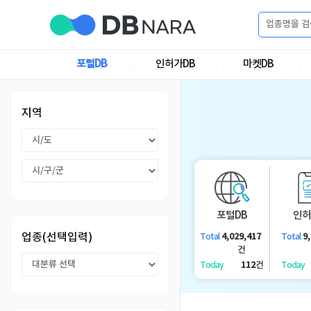
로
그
포털DB
인허가DB
마켓DB
로
회
인
그
원
인
가
이
지역
입
이
필
용
포
권
요
구
매
털
인
합
포털DB
인허
니
DB
허
마
업종(선택입력)
4,029,417
9
Total
Total
다.
건
가
켓
소
112
건
Today
Today
DB
DB
셜
기