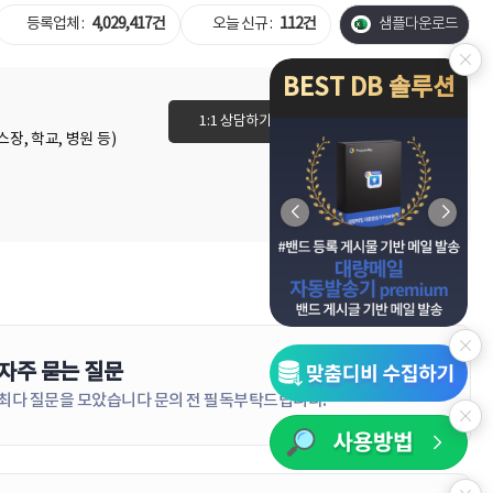
등록업체 :
4,029,417건
오늘 신규 :
112건
샘플다운로드
BEST DB 솔루션
1:1 상담하기
이용권 바로가기
장, 학교, 병원 등)
자주 묻는 질문
더보기
최다 질문을 모았습니다 문의 전 필독부탁드립니다!