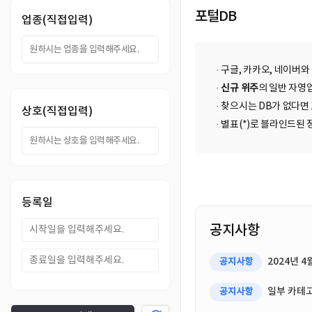
DB
업
법
포털DB
업종(직접입력)
DB
인
휴
· 구글, 카카오, 네이버와
DB
대
이
·
신규 위주
의 일반 자영업
· 찾으시는 DB가 없다면
상호(직접입력)
폰
메
팩
· 별표(*)로 블라인드
DB
일
스
고
DB
DB
객
마
등록일
센
이
공지사항
터
페
2024년 
공지사항
이
일부 카테고
공지사항