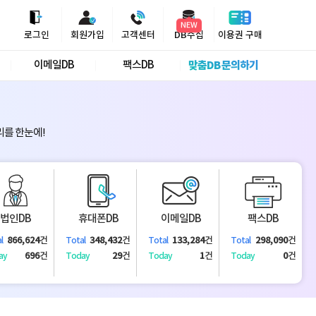
NEW
로그인
회원가입
고객센터
DB수집
이용권 구매
이메일DB
팩스DB
맞춤DB 문의하기
리를 한눈에!
법인DB
휴대폰DB
이메일DB
팩스DB
866,624
건
348,432
건
133,284
건
298,090
건
l
Total
Total
Total
696
건
29
건
1
건
0
건
ay
Today
Today
Today