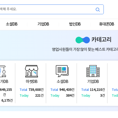
소셜DB
기업DB
법인DB
휴대폰DB
카테고리
영업사원들이 가장 많이 찾는 베스트 카테고
가DB
마켓DB
소셜DB
기업DB
,649,155
739,608
건
940,439
건
114,210
건
Total
Total
Total
Tota
건
221
건
384
건
3
건
Today
Today
Today
Tod
6,175
건