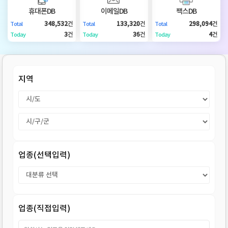
DB
업
법
휴대폰DB
이메일DB
팩스DB
348,532
건
133,320
건
298,094
건
Total
Total
Total
DB
인
휴
3
건
36
건
4
건
Today
Today
Today
DB
대
이
지역
폰
메
팩
DB
일
스
고
DB
DB
객
마
업종(선택입력)
센
이
터
페
업종(직접입력)
이