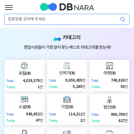
로
그
로
회
인
카테고리
그
원
인
가
이
영업사원들이 가장 많이 찾는 베스트 카테고리를 한눈에!
입
이
필
용
포
권
요
구
인허가DB
마켓DB
포털DB
매
털
인
9,650,455
건
740,026
건
4,029,570
건
Total
Total
Total
합
5,285
건
50
건
1
건
Today
Today
Today
니
DB
허
마
다.
소셜DB
기업DB
법인DB
가
켓
소
940,852
건
114,212
건
866,709
건
Total
Total
Total
47
건
2
건
627
건
Today
Today
Today
DB
DB
셜
기