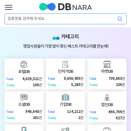
로
그
로
회
인
카테고리
그
원
인
가
이
영업사원들이 가장 많이 찾는 베스트 카테고리를 한눈에!
입
이
필
용
포
권
요
구
인허가DB
마켓DB
포털DB
매
털
인
9,650,455
건
739,863
건
4,029,521
건
Total
Total
Total
합
5,285
건
236
건
100
건
Today
Today
Today
니
DB
허
마
다.
소셜DB
기업DB
법인DB
가
켓
소
940,643
건
114,212
건
866,709
건
Total
Total
Total
201
건
2
건
627
건
Today
Today
Today
DB
DB
셜
기