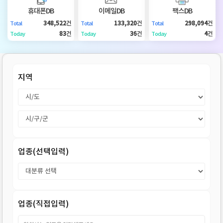
DB
업
법
휴대폰DB
이메일DB
팩스DB
348,522
건
133,320
건
298,094
건
Total
Total
Total
DB
인
휴
83
건
36
건
4
건
Today
Today
Today
DB
대
이
지역
폰
메
팩
DB
일
스
고
DB
DB
객
마
업종(선택입력)
센
이
터
페
업종(직접입력)
이