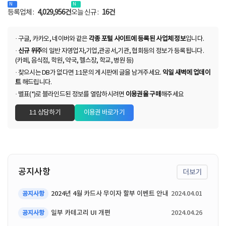
N
N
등록업체 :
4,029,956건
오늘 신규 :
16건
· 구글, 카카오, 네이버와 같은
각종 포털 사이트에 등록된 사업체 정보
입니다.
·
신규 위주
의 일반 자영업자,기업,관공서,기관, 협회등의 정보가 등록됩니다.
(카페, 음식점, 학원, 약국, 헬스장, 학교, 병원 등)
· 찾으시는 DB가 없다면 1:1문의 게시판에 글을 남겨주세요.
익일 새벽에 업데이
트
해드립니다.
· 별표(*)로 블라인드된 정보를 열람하시려면
이용권을 구매
해주세요
1:1 상담하기
이용권 바로가기
공지사항
더보기
2024년 4월 카드사 무이자 할부 이벤트 안내
2024.04.01
공지사항
일부 카테고리 UI 개편
2024.04.26
공지사항