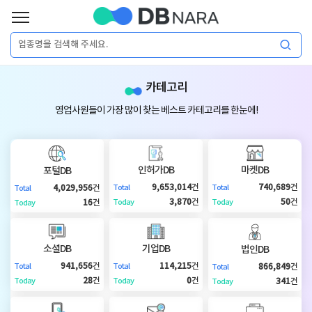
로
그
로
회
인
카테고리
그
원
인
가
이
영업사원들이 가장 많이 찾는 베스트 카테고리를 한눈에!
입
이
필
용
포
권
요
구
인허가DB
마켓DB
포털DB
매
털
인
9,653,014
건
740,689
건
4,029,956
건
Total
Total
Total
합
3,870
건
50
건
16
건
Today
Today
Today
니
DB
허
마
다.
소셜DB
기업DB
법인DB
가
켓
소
941,656
건
114,215
건
866,849
건
Total
Total
Total
28
건
0
건
341
건
Today
Today
Today
DB
DB
셜
기