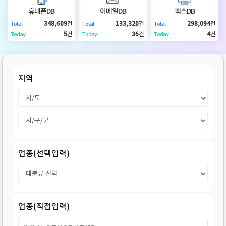
DB
업
법
휴대폰DB
이메일DB
팩스DB
348,609
건
133,320
건
298,094
건
Total
Total
Total
DB
인
휴
5
건
36
건
4
건
Today
Today
Today
DB
대
이
지역
폰
메
팩
DB
일
스
고
DB
DB
객
마
업종(선택입력)
센
이
터
페
업종(직접입력)
이