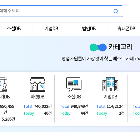
소셜DB
기업DB
법인DB
휴대폰DB
카테고리
영업사원들이 가장 많이 찾는 베스트 카테고
가DB
마켓DB
소셜DB
기업DB
,650,455
740,022
건
940,849
건
114,212
건
Total
Total
Total
Tota
건
46
건
44
건
2
건
Today
Today
Today
Tod
5,285
건