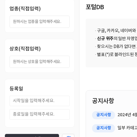
DB
업
법
포털DB
업종(직접입력)
DB
인
휴
· 구글, 카카오, 네이버와
DB
대
이
·
신규 위주
의 일반 자영업
· 찾으시는 DB가 없다면
상호(직접입력)
폰
메
팩
· 별표(*)로 블라인드
DB
일
스
고
DB
DB
객
마
등록일
센
이
공지사항
터
페
2024년 
공지사항
이
일부 카테고
공지사항