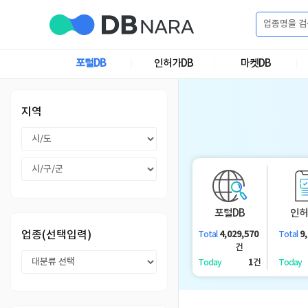
로
그
포털DB
인허가DB
마켓DB
로
회
인
그
원
인
가
이
지역
입
이
필
용
포
권
요
구
매
털
인
합
포털DB
인허
니
DB
허
마
업종(선택입력)
4,029,570
9
Total
Total
다.
건
가
켓
소
1
건
Today
Today
DB
DB
셜
기