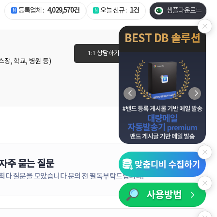
등록업체 :
4,029,570건
오늘 신규 :
1건
샘플다운로드
BEST DB 솔루션
1:1 상담하기
이용권 바로가기
장, 학교, 병원 등)
자주 묻는 질문
더보기
최다 질문을 모았습니다 문의 전 필독부탁드립니다!