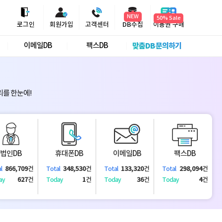
NEW
로그인
회원가입
고객센터
DB수집
이용권 구매
이메일DB
팩스DB
맞춤DB 문의하기
리를 한눈에!
법인DB
휴대폰DB
이메일DB
팩스DB
866,709
건
348,530
건
133,320
건
298,094
건
l
Total
Total
Total
627
건
1
건
36
건
4
건
ay
Today
Today
Today