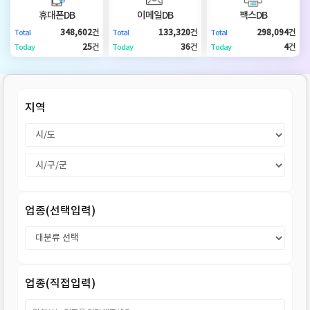
DB
업
법
휴대폰DB
이메일DB
팩스DB
348,602
건
133,320
건
298,094
건
Total
Total
Total
DB
인
휴
25
건
36
건
4
건
Today
Today
Today
DB
대
이
지역
폰
메
팩
DB
일
스
고
DB
DB
객
마
업종(선택입력)
센
이
터
페
업종(직접입력)
이