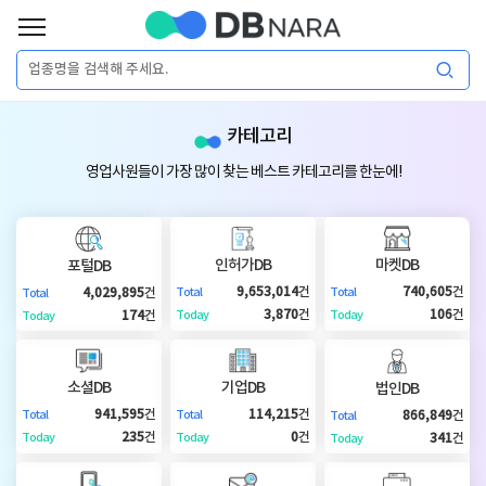
로
그
로
회
인
카테고리
그
원
인
가
이
영업사원들이 가장 많이 찾는 베스트 카테고리를 한눈에!
입
이
필
용
포
권
요
구
인허가DB
마켓DB
포털DB
매
털
인
9,653,014
건
740,605
건
4,029,895
건
Total
Total
Total
합
3,870
건
106
건
174
건
Today
Today
Today
니
DB
허
마
다.
소셜DB
기업DB
법인DB
가
켓
소
941,595
건
114,215
건
866,849
건
Total
Total
Total
235
건
0
건
341
건
Today
Today
Today
DB
DB
셜
기