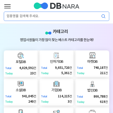
로
그
로
회
인
카테고리
그
원
인
가
이
영업사원들이 가장 많이 찾는 베스트 카테고리를 한눈에!
입
이
필
용
포
권
요
구
인허가DB
마켓DB
포털DB
매
털
인
9,651,720
건
740,187
건
4,029,592
건
Total
Total
Total
합
5,361
건
211
건
23
건
Today
Today
Today
니
DB
허
마
다.
소셜DB
기업DB
법인DB
가
켓
소
941,045
건
114,215
건
866,788
건
Total
Total
Total
240
건
3
건
619
건
Today
Today
Today
DB
DB
셜
기