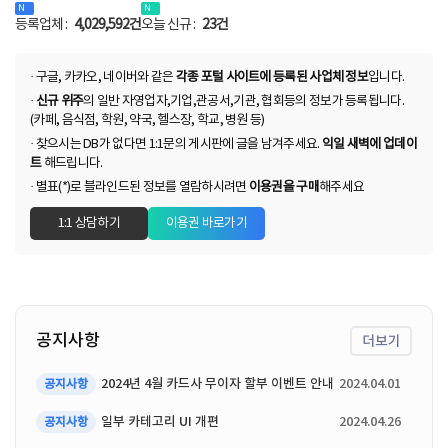
등록업체 :
4,029,592건
오늘 신규 :
23건
· 구글, 카카오, 네이버와 같은
각종 포털 사이트에 등록된 사업체 정보
입니다.
·
신규 위주
의 일반 자영업자,기업,관공서,기관, 협회등의 정보가 등록됩니다.
(카페, 음식점, 학원, 약국, 헬스장, 학교, 병원 등)
· 찾으시는 DB가 없다면 1:1문의 게시판에 글을 남겨주세요.
익일 새벽에 업데이
트
해드립니다.
· 별표(*)로 블라인드된 정보를 열람하시려면
이용권을 구매
해주세요
1:1 상담하기
이용권 바로가기
공지사항
더보기
2024년 4월 카드사 무이자 할부 이벤트 안내
2024.04.01
공지사항
일부 카테고리 UI 개편
2024.04.26
공지사항