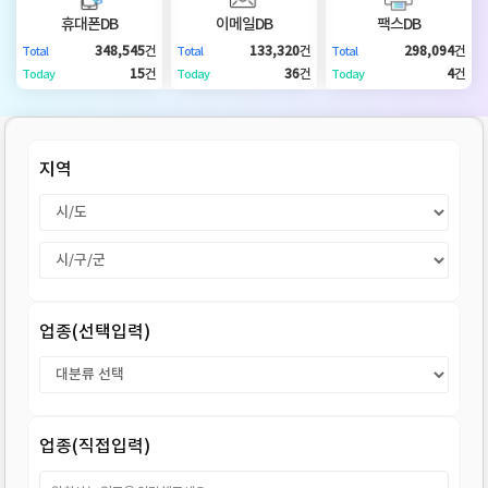
DB
업
법
휴대폰DB
이메일DB
팩스DB
348,545
건
133,320
건
298,094
건
Total
Total
Total
DB
인
휴
15
건
36
건
4
건
Today
Today
Today
DB
대
이
지역
폰
메
팩
DB
일
스
고
DB
DB
객
마
업종(선택입력)
센
이
터
페
업종(직접입력)
이