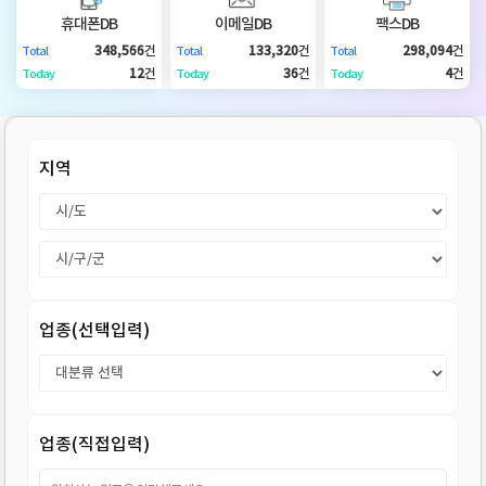
DB
업
법
휴대폰DB
이메일DB
팩스DB
348,566
건
133,320
건
298,094
건
Total
Total
Total
DB
인
휴
12
건
36
건
4
건
Today
Today
Today
DB
대
이
지역
폰
메
팩
DB
일
스
고
DB
DB
객
마
업종(선택입력)
센
이
터
페
업종(직접입력)
이