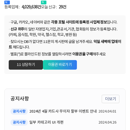
N
N
등록업체 :
4,029,638건
오늘 신규 :
29건
· 구글, 카카오, 네이버와 같은
각종 포털 사이트에 등록된 사업체 정보
입니다.
·
신규 위주
의 일반 자영업자,기업,관공서,기관, 협회등의 정보가 등록됩니다.
(카페, 음식점, 학원, 약국, 헬스장, 학교, 병원 등)
· 찾으시는 DB가 없다면 1:1문의 게시판에 글을 남겨주세요.
익일 새벽에 업데이
트
해드립니다.
· 별표(*)로 블라인드된 정보를 열람하시려면
이용권을 구매
해주세요
1:1 상담하기
이용권 바로가기
공지사항
더보기
2024년 4월 카드사 무이자 할부 이벤트 안내
2024.04.01
공지사항
일부 카테고리 UI 개편
2024.04.26
공지사항