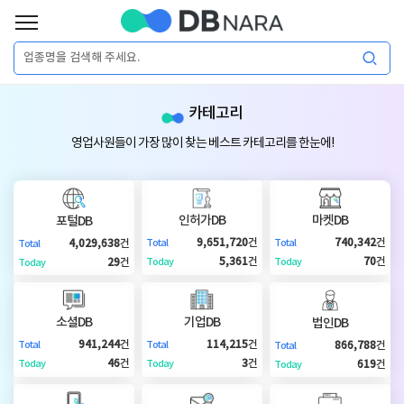
로
그
로
회
인
카테고리
그
원
인
가
이
영업사원들이 가장 많이 찾는 베스트 카테고리를 한눈에!
입
이
필
용
포
권
요
구
인허가DB
마켓DB
포털DB
매
털
인
9,651,720
건
740,342
건
4,029,638
건
Total
Total
Total
합
5,361
건
70
건
29
건
Today
Today
Today
니
DB
허
마
다.
소셜DB
기업DB
법인DB
가
켓
소
941,244
건
114,215
건
866,788
건
Total
Total
Total
46
건
3
건
619
건
Today
Today
Today
DB
DB
셜
기