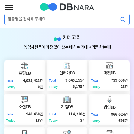
로
그
로
회
인
카테고리
그
원
인
가
이
영업사원들이 가장 많이 찾는 베스트 카테고리를 한눈에!
입
이
필
용
포
권
요
구
인허가DB
마켓DB
포털DB
매
털
인
9,649,155
건
739,650
건
4,029,421
건
Total
Total
Total
합
6,175
건
23
건
0
건
Today
Today
Today
니
DB
허
마
다.
소셜DB
기업DB
법인DB
가
켓
소
940,460
건
114,210
건
866,624
건
Total
Total
Total
18
건
3
건
696
건
Today
Today
Today
DB
DB
셜
기