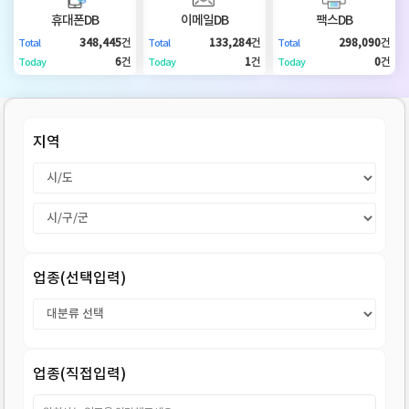
DB
업
법
휴대폰DB
이메일DB
팩스DB
348,445
건
133,284
건
298,090
건
Total
Total
Total
DB
인
휴
6
건
1
건
0
건
Today
Today
Today
DB
대
이
지역
폰
메
팩
DB
일
스
고
DB
DB
객
마
업종(선택입력)
센
이
터
페
업종(직접입력)
이