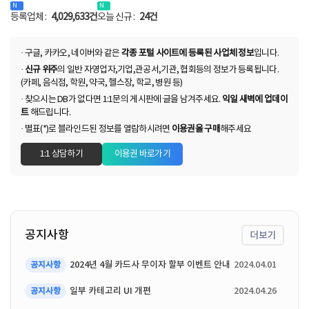
등록업체 :
4,029,633건
오늘 신규 :
24건
· 구글, 카카오, 네이버와 같은
각종 포털 사이트에 등록된 사업체 정보
입니다.
·
신규 위주
의 일반 자영업자,기업,관공서,기관, 협회등의 정보가 등록됩니다.
(카페, 음식점, 학원, 약국, 헬스장, 학교, 병원 등)
· 찾으시는 DB가 없다면 1:1문의 게시판에 글을 남겨주세요.
익일 새벽에 업데이
트
해드립니다.
· 별표(*)로 블라인드된 정보를 열람하시려면
이용권을 구매
해주세요
1:1 상담하기
이용권 바로가기
공지사항
더보기
2024년 4월 카드사 무이자 할부 이벤트 안내
2024.04.01
공지사항
일부 카테고리 UI 개편
2024.04.26
공지사항