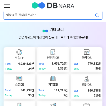
로
그
로
회
인
카테고리
그
원
인
가
이
영업사원들이 가장 많이 찾는 베스트 카테고리를 한눈에!
입
이
필
용
포
권
요
구
인허가DB
마켓DB
포털DB
매
털
인
9,651,720
건
740,322
건
4,029,633
건
Total
Total
Total
합
5,361
건
50
건
24
건
Today
Today
Today
니
DB
허
마
다.
소셜DB
기업DB
법인DB
가
켓
소
941,237
건
114,215
건
866,788
건
Total
Total
Total
39
건
3
건
619
건
Today
Today
Today
DB
DB
셜
기