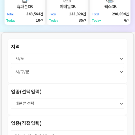
DB
업
법
휴대폰DB
이메일DB
팩스DB
348,564
건
133,320
건
298,094
건
Total
Total
Total
DB
인
휴
10
건
36
건
4
건
Today
Today
Today
DB
대
이
지역
폰
메
팩
DB
일
스
고
DB
DB
객
마
업종(선택입력)
센
이
터
페
업종(직접입력)
이