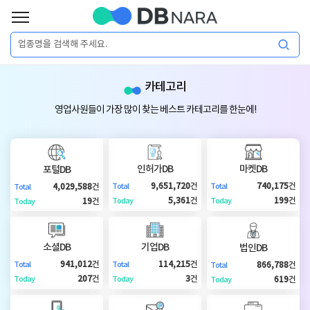
로
그
로
회
인
카테고리
그
원
인
가
이
영업사원들이 가장 많이 찾는 베스트 카테고리를 한눈에!
입
이
필
용
포
권
요
구
인허가DB
마켓DB
포털DB
매
털
인
9,651,720
건
740,175
건
4,029,588
건
Total
Total
Total
합
5,361
건
199
건
19
건
Today
Today
Today
니
DB
허
마
다.
소셜DB
기업DB
법인DB
가
켓
소
941,012
건
114,215
건
866,788
건
Total
Total
Total
207
건
3
건
619
건
Today
Today
Today
DB
DB
셜
기