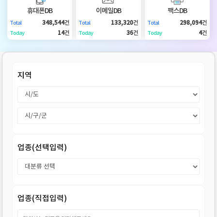
DB
업
법
휴대폰DB
이메일DB
팩스DB
348,544
건
133,320
건
298,094
건
Total
Total
Total
DB
인
휴
14
건
36
건
4
건
Today
Today
Today
DB
대
이
지역
폰
메
팩
DB
일
스
고
DB
DB
객
마
업종(선택입력)
센
이
터
페
업종(직접입력)
이