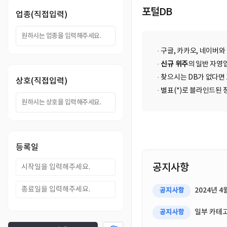
DB
업
법
포털DB
업종(직접입력)
DB
인
휴
· 구글, 카카오, 네이버와
DB
대
이
·
신규 위주
의 일반 자영업
· 찾으시는 DB가 없다면
상호(직접입력)
폰
메
팩
· 별표(*)로 블라인드
DB
일
스
고
DB
DB
객
마
등록일
센
이
공지사항
터
페
2024년 
공지사항
이
일부 카테고
공지사항