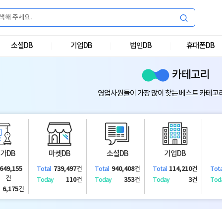
소셜DB
기업DB
법인DB
휴대폰DB
카테고리
영업사원들이 가장 많이 찾는 베스트 카테고
가DB
마켓DB
소셜DB
기업DB
,649,155
739,497
건
940,408
건
114,210
건
Total
Total
Total
Tota
건
110
건
353
건
3
건
Today
Today
Today
Tod
6,175
건