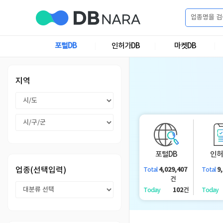
로
그
포털DB
인허가DB
마켓DB
로
회
인
그
원
인
가
이
지역
입
이
필
용
포
권
요
구
매
털
인
합
포털DB
인허
니
DB
허
마
업종(선택입력)
4,029,407
9
Total
Total
다.
건
가
켓
소
102
건
Today
Today
DB
DB
셜
기