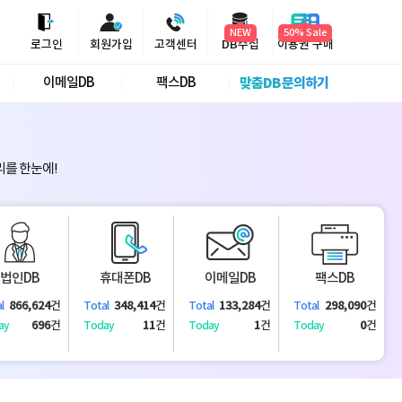
NEW
로그인
회원가입
고객센터
DB수집
이용권 구매
이메일DB
팩스DB
맞춤DB 문의하기
리를 한눈에!
법인DB
휴대폰DB
이메일DB
팩스DB
866,624
건
348,414
건
133,284
건
298,090
건
l
Total
Total
Total
696
건
11
건
1
건
0
건
ay
Today
Today
Today