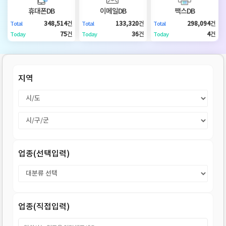
DB
업
법
휴대폰DB
이메일DB
팩스DB
348,514
건
133,320
건
298,094
건
Total
Total
Total
DB
인
휴
75
건
36
건
4
건
Today
Today
Today
DB
대
이
지역
폰
메
팩
DB
일
스
고
DB
DB
객
마
업종(선택입력)
센
이
터
페
업종(직접입력)
이