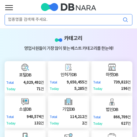
로
그
로
회
인
카테고리
그
원
인
가
이
영업사원들이 가장 많이 찾는 베스트 카테고리를 한눈에!
입
이
필
용
포
권
요
구
인허가DB
마켓DB
포털DB
매
털
인
9,650,455
건
739,823
건
4,029,492
건
Total
Total
Total
합
5,285
건
196
건
71
건
Today
Today
Today
니
DB
허
마
다.
소셜DB
기업DB
법인DB
가
켓
소
940,574
건
114,212
건
866,709
건
Total
Total
Total
132
건
2
건
627
건
Today
Today
Today
DB
DB
셜
기