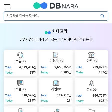
로
그
로
회
인
카테고리
그
원
인
가
이
영업사원들이 가장 많이 찾는 베스트 카테고리를 한눈에!
입
이
필
용
포
권
요
구
인허가DB
마켓DB
포털DB
매
털
인
9,650,455
건
739,826
건
4,029,494
건
Total
Total
Total
합
5,285
건
199
건
73
건
Today
Today
Today
니
DB
허
마
다.
소셜DB
기업DB
법인DB
가
켓
소
940,576
건
114,212
건
866,709
건
Total
Total
Total
134
건
2
건
627
건
Today
Today
Today
DB
DB
셜
기