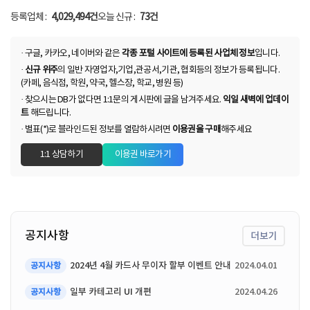
N
N
등록업체 :
4,029,494건
오늘 신규 :
73건
· 구글, 카카오, 네이버와 같은
각종 포털 사이트에 등록된 사업체 정보
입니다.
·
신규 위주
의 일반 자영업자,기업,관공서,기관, 협회등의 정보가 등록됩니다.
(카페, 음식점, 학원, 약국, 헬스장, 학교, 병원 등)
· 찾으시는 DB가 없다면 1:1문의 게시판에 글을 남겨주세요.
익일 새벽에 업데이
트
해드립니다.
· 별표(*)로 블라인드된 정보를 열람하시려면
이용권을 구매
해주세요
1:1 상담하기
이용권 바로가기
공지사항
더보기
2024년 4월 카드사 무이자 할부 이벤트 안내
2024.04.01
공지사항
일부 카테고리 UI 개편
2024.04.26
공지사항