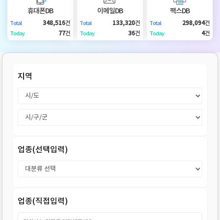
DB
업
법
휴대폰DB
이메일DB
팩스DB
348,516
건
133,320
건
298,094
건
Total
Total
Total
DB
인
휴
77
건
36
건
4
건
Today
Today
Today
DB
대
이
지역
폰
메
팩
DB
일
스
고
DB
DB
객
마
업종(선택입력)
센
이
터
페
업종(직접입력)
이