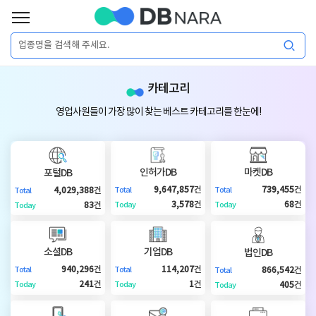
로
그
로
회
인
카테고리
그
원
인
가
이
영업사원들이 가장 많이 찾는 베스트 카테고리를 한눈에!
입
이
필
용
포
권
요
구
인허가DB
마켓DB
포털DB
매
털
인
9,647,857
건
739,455
건
4,029,388
건
Total
Total
Total
합
3,578
건
68
건
83
건
Today
Today
Today
니
DB
허
마
다.
소셜DB
기업DB
법인DB
가
켓
소
940,296
건
114,207
건
866,542
건
Total
Total
Total
241
건
1
건
405
건
Today
Today
Today
DB
DB
셜
기