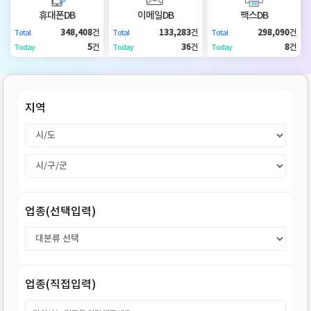
DB
업
법
휴대폰DB
이메일DB
팩스DB
348,408
건
133,283
건
298,090
건
Total
Total
Total
DB
인
휴
5
건
36
건
8
건
Today
Today
Today
DB
대
이
지역
폰
메
팩
DB
일
스
고
DB
DB
객
마
업종(선택입력)
센
이
터
페
업종(직접입력)
이