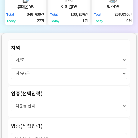
DB
업
법
휴대폰DB
이메일DB
팩스DB
348,430
건
133,284
건
298,090
건
Total
Total
Total
DB
인
휴
27
건
1
건
0
건
Today
Today
Today
DB
대
이
지역
폰
메
팩
DB
일
스
고
DB
DB
객
마
업종(선택입력)
센
이
터
페
업종(직접입력)
이