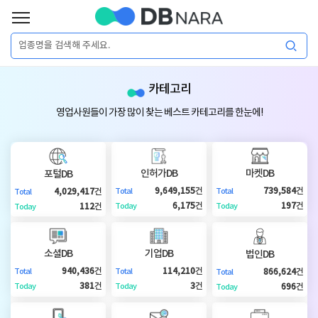
로
그
로
회
인
카테고리
그
원
인
가
이
영업사원들이 가장 많이 찾는 베스트 카테고리를 한눈에!
입
이
필
용
포
권
요
구
인허가DB
마켓DB
포털DB
매
털
인
9,649,155
건
739,584
건
4,029,417
건
Total
Total
Total
합
6,175
건
197
건
112
건
Today
Today
Today
니
DB
허
마
다.
소셜DB
기업DB
법인DB
가
켓
소
940,436
건
114,210
건
866,624
건
Total
Total
Total
381
건
3
건
696
건
Today
Today
Today
DB
DB
셜
기