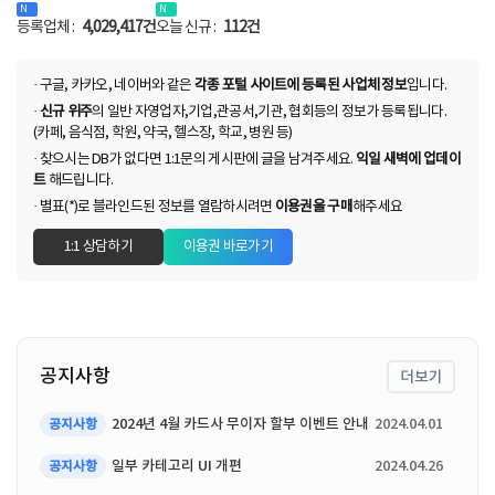
N
N
등록업체 :
4,029,417건
오늘 신규 :
112건
· 구글, 카카오, 네이버와 같은
각종 포털 사이트에 등록된 사업체 정보
입니다.
·
신규 위주
의 일반 자영업자,기업,관공서,기관, 협회등의 정보가 등록됩니다.
(카페, 음식점, 학원, 약국, 헬스장, 학교, 병원 등)
· 찾으시는 DB가 없다면 1:1문의 게시판에 글을 남겨주세요.
익일 새벽에 업데이
트
해드립니다.
· 별표(*)로 블라인드된 정보를 열람하시려면
이용권을 구매
해주세요
1:1 상담하기
이용권 바로가기
공지사항
더보기
2024년 4월 카드사 무이자 할부 이벤트 안내
2024.04.01
공지사항
일부 카테고리 UI 개편
2024.04.26
공지사항