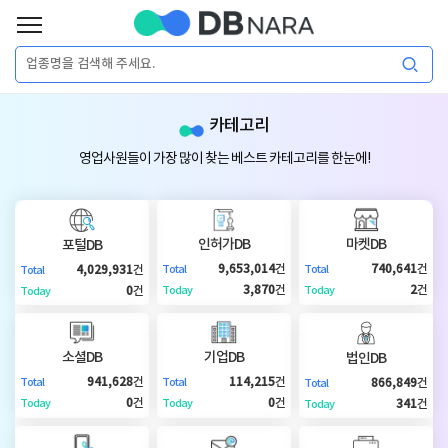
로
그
로
회
인
카테고리
그
원
인
가
이
영업사원들이 가장 많이 찾는 베스트 카테고리를 한눈에!
입
이
필
용
포
권
요
구
인허가DB
마켓DB
포털DB
매
털
인
9,653,014
건
740,641
건
4,029,931
건
Total
Total
Total
합
3,870
건
2
건
0
건
Today
Today
Today
니
DB
허
마
다.
소셜DB
기업DB
법인DB
가
켓
소
941,628
건
114,215
건
866,849
건
Total
Total
Total
0
건
0
건
341
건
Today
Today
Today
DB
DB
셜
기