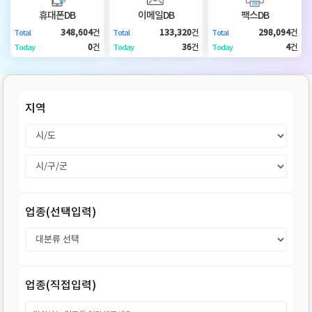
DB
업
법
휴대폰DB
이메일DB
팩스DB
348,604
건
133,320
건
298,094
건
Total
Total
Total
DB
인
휴
0
건
36
건
4
건
Today
Today
Today
DB
대
이
지역
폰
메
팩
DB
일
스
고
DB
DB
객
마
업종(선택입력)
센
이
터
페
업종(직접입력)
이