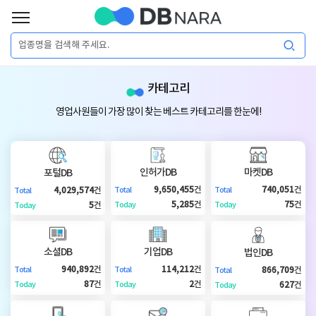
로
그
로
회
인
카테고리
그
원
인
가
이
영업사원들이 가장 많이 찾는 베스트 카테고리를 한눈에!
입
이
필
용
포
권
요
구
인허가DB
마켓DB
포털DB
매
털
인
9,650,455
건
740,051
건
4,029,574
건
Total
Total
Total
합
5,285
건
75
건
5
건
Today
Today
Today
니
DB
허
마
다.
소셜DB
기업DB
법인DB
가
켓
소
940,892
건
114,212
건
866,709
건
Total
Total
Total
87
건
2
건
627
건
Today
Today
Today
DB
DB
셜
기