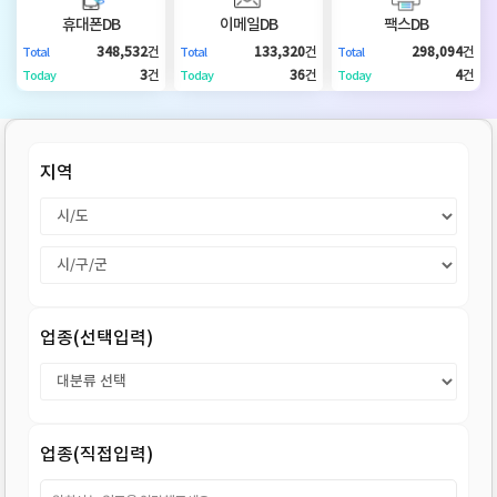
DB
업
법
휴대폰DB
이메일DB
팩스DB
348,532
건
133,320
건
298,094
건
Total
Total
Total
DB
인
휴
3
건
36
건
4
건
Today
Today
Today
DB
대
이
지역
폰
메
팩
DB
일
스
고
DB
DB
객
마
업종(선택입력)
센
이
터
페
업종(직접입력)
이