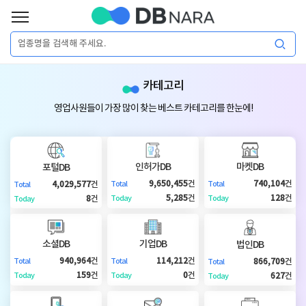
로
그
로
회
인
카테고리
그
원
인
가
이
영업사원들이 가장 많이 찾는 베스트 카테고리를 한눈에!
입
이
필
용
포
권
요
구
인허가DB
마켓DB
포털DB
매
털
인
9,650,455
건
740,104
건
4,029,577
건
Total
Total
Total
합
5,285
건
128
건
8
건
Today
Today
Today
니
DB
허
마
다.
소셜DB
기업DB
법인DB
가
켓
소
940,964
건
114,212
건
866,709
건
Total
Total
Total
159
건
0
건
627
건
Today
Today
Today
DB
DB
셜
기