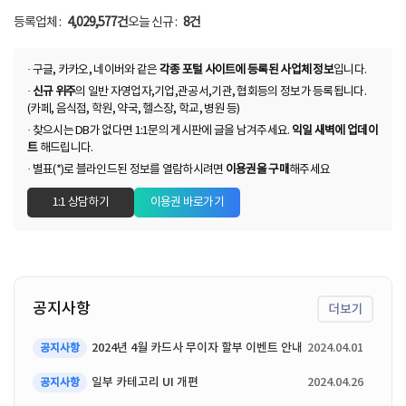
N
N
등록업체 :
4,029,577건
오늘 신규 :
8건
· 구글, 카카오, 네이버와 같은
각종 포털 사이트에 등록된 사업체 정보
입니다.
·
신규 위주
의 일반 자영업자,기업,관공서,기관, 협회등의 정보가 등록됩니다.
(카페, 음식점, 학원, 약국, 헬스장, 학교, 병원 등)
· 찾으시는 DB가 없다면 1:1문의 게시판에 글을 남겨주세요.
익일 새벽에 업데이
트
해드립니다.
· 별표(*)로 블라인드된 정보를 열람하시려면
이용권을 구매
해주세요
1:1 상담하기
이용권 바로가기
공지사항
더보기
2024년 4월 카드사 무이자 할부 이벤트 안내
2024.04.01
공지사항
일부 카테고리 UI 개편
2024.04.26
공지사항