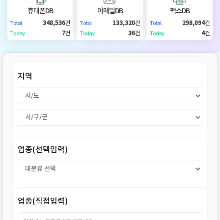
DB
업
법
휴대폰DB
이메일DB
팩스DB
348,536
건
133,320
건
298,094
건
Total
Total
Total
DB
인
휴
7
건
36
건
4
건
Today
Today
Today
DB
대
이
지역
폰
메
팩
DB
일
스
고
DB
DB
객
마
업종(선택입력)
센
이
터
페
업종(직접입력)
이