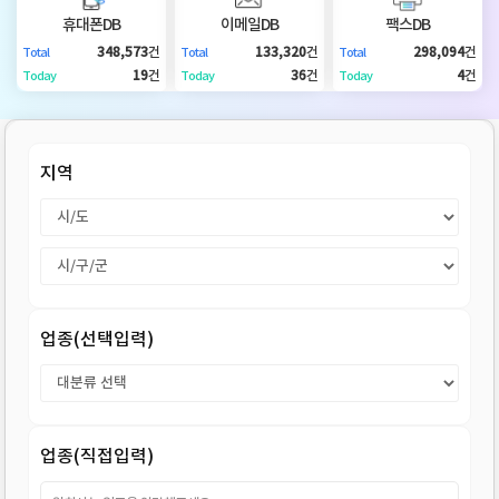
DB
업
법
휴대폰DB
이메일DB
팩스DB
348,573
건
133,320
건
298,094
건
Total
Total
Total
DB
인
휴
19
건
36
건
4
건
Today
Today
Today
DB
대
이
지역
폰
메
팩
DB
일
스
고
DB
DB
객
마
업종(선택입력)
센
이
터
페
업종(직접입력)
이