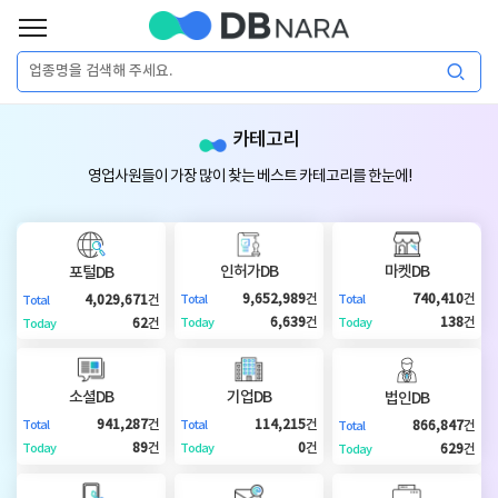
로
그
로
회
인
카테고리
그
원
인
가
이
영업사원들이 가장 많이 찾는 베스트 카테고리를 한눈에!
입
이
필
용
포
권
요
구
인허가DB
마켓DB
포털DB
매
털
인
9,652,989
건
740,410
건
4,029,671
건
Total
Total
Total
합
6,639
건
138
건
62
건
Today
Today
Today
니
DB
허
마
다.
소셜DB
기업DB
법인DB
가
켓
소
941,287
건
114,215
건
866,847
건
Total
Total
Total
89
건
0
건
629
건
Today
Today
Today
DB
DB
셜
기