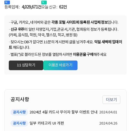
N
N
등록업체 :
4,029,671건
오늘 신규 :
62건
· 구글, 카카오, 네이버와 같은
각종 포털 사이트에 등록된 사업체 정보
입니다.
·
신규 위주
의 일반 자영업자,기업,관공서,기관, 협회등의 정보가 등록됩니다.
(카페, 음식점, 학원, 약국, 헬스장, 학교, 병원 등)
· 찾으시는 DB가 없다면 1:1문의 게시판에 글을 남겨주세요.
익일 새벽에 업데이
트
해드립니다.
· 별표(*)로 블라인드된 정보를 열람하시려면
이용권을 구매
해주세요
1:1 상담하기
이용권 바로가기
공지사항
더보기
2024년 4월 카드사 무이자 할부 이벤트 안내
2024.04.01
공지사항
일부 카테고리 UI 개편
2024.04.26
공지사항