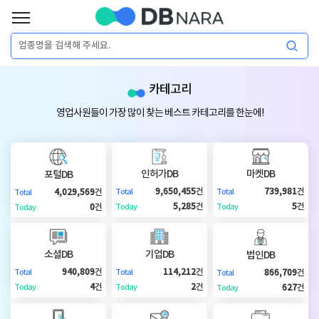
로
그
로
회
인
카테고리
그
원
인
가
이
영업사원들이 가장 많이 찾는 베스트 카테고리를 한눈에!
입
이
필
용
포
권
요
구
인허가DB
마켓DB
포털DB
매
털
인
9,650,455
건
739,981
건
4,029,569
건
Total
Total
Total
합
5,285
건
5
건
0
건
Today
Today
Today
니
DB
허
마
다.
소셜DB
기업DB
법인DB
가
켓
소
940,809
건
114,212
건
866,709
건
Total
Total
Total
4
건
2
건
627
건
Today
Today
Today
DB
DB
셜
기