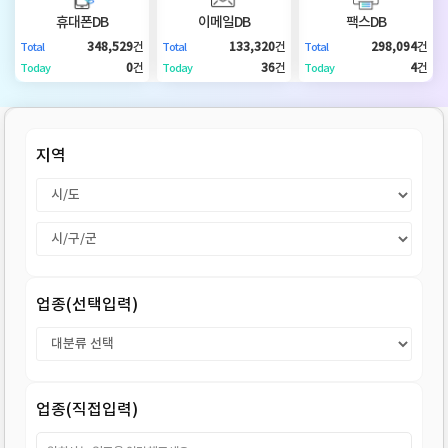
DB
업
법
휴대폰DB
이메일DB
팩스DB
348,529
건
133,320
건
298,094
건
Total
Total
Total
DB
인
휴
0
건
36
건
4
건
Today
Today
Today
DB
대
이
지역
폰
메
팩
DB
일
스
고
DB
DB
객
마
업종(선택입력)
센
이
터
페
업종(직접입력)
이