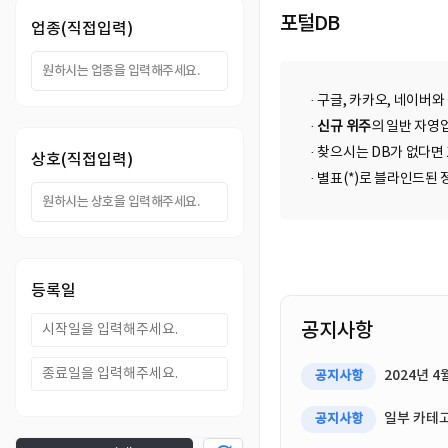
DB
업
법
포털DB
업종(직접입력)
DB
인
휴
· 구글, 카카오, 네이버와
DB
대
이
·
신규 위주
의 일반 자영업
· 찾으시는 DB가 없다면
상호(직접입력)
폰
메
팩
· 별표(*)로 블라인드
DB
일
스
고
DB
DB
객
마
등록일
센
이
공지사항
터
페
2024년 
공지사항
이
일부 카테고
공지사항