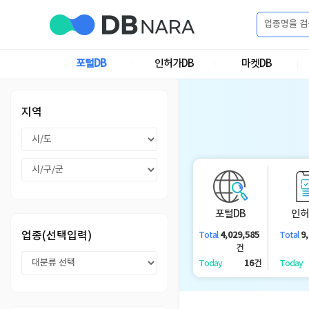
로
그
포털DB
인허가DB
마켓DB
로
회
인
그
원
인
가
이
지역
입
이
필
용
포
권
요
구
매
털
인
합
포털DB
인허
니
DB
허
마
업종(선택입력)
4,029,585
9
Total
Total
다.
건
가
켓
소
16
건
Today
Today
DB
DB
셜
기