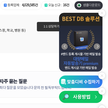
등록업체 :
4,029,585건
오늘 신규 :
16건
샘플다운로드
BEST DB 솔루션
1:1 상담하기
이용권 바로가기
장, 학교, 병원 등)
자주 묻는 질문
더보기
최다 질문을 모았습니다 문의 전 필독부탁드립니다!