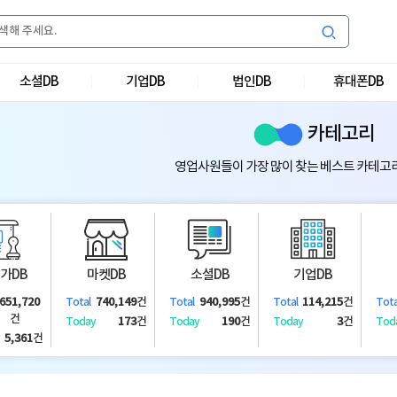
소셜DB
기업DB
법인DB
휴대폰DB
카테고리
영업사원들이 가장 많이 찾는 베스트 카테고
가DB
마켓DB
소셜DB
기업DB
,651,720
740,149
건
940,995
건
114,215
건
Total
Total
Total
Tota
건
173
건
190
건
3
건
Today
Today
Today
Tod
5,361
건