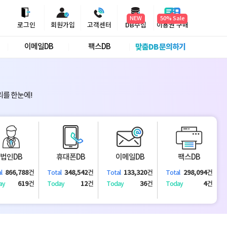
NEW
로그인
회원가입
고객센터
DB수집
이용권 구매
이메일DB
팩스DB
맞춤DB 문의하기
리를 한눈에!
법인DB
휴대폰DB
이메일DB
팩스DB
866,788
건
348,542
건
133,320
건
298,094
건
l
Total
Total
Total
619
건
12
건
36
건
4
건
ay
Today
Today
Today