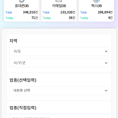
DB
업
법
휴대폰DB
이메일DB
팩스DB
348,510
건
133,320
건
298,094
건
Total
Total
Total
DB
인
휴
71
건
36
건
4
건
Today
Today
Today
DB
대
이
지역
폰
메
팩
DB
일
스
고
DB
DB
객
마
업종(선택입력)
센
이
터
페
업종(직접입력)
이