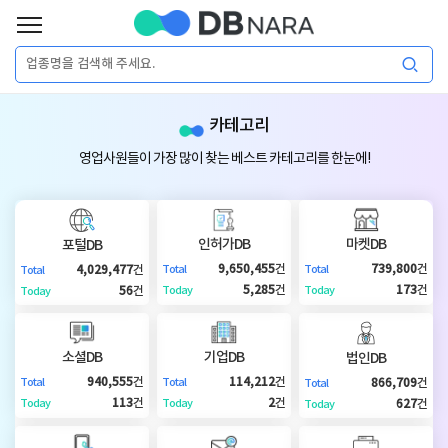
로
그
로
회
인
카테고리
그
원
인
가
이
영업사원들이 가장 많이 찾는 베스트 카테고리를 한눈에!
입
이
필
용
포
권
요
구
인허가DB
마켓DB
포털DB
매
털
인
9,650,455
건
739,800
건
4,029,477
건
Total
Total
Total
합
5,285
건
173
건
56
건
Today
Today
Today
니
DB
허
마
다.
소셜DB
기업DB
법인DB
가
켓
소
940,555
건
114,212
건
866,709
건
Total
Total
Total
113
건
2
건
627
건
Today
Today
Today
DB
DB
셜
기