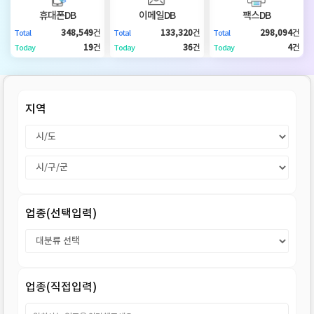
DB
업
법
휴대폰DB
이메일DB
팩스DB
348,549
건
133,320
건
298,094
건
Total
Total
Total
DB
인
휴
19
건
36
건
4
건
Today
Today
Today
DB
대
이
지역
폰
메
팩
DB
일
스
고
DB
DB
객
마
업종(선택입력)
센
이
터
페
업종(직접입력)
이