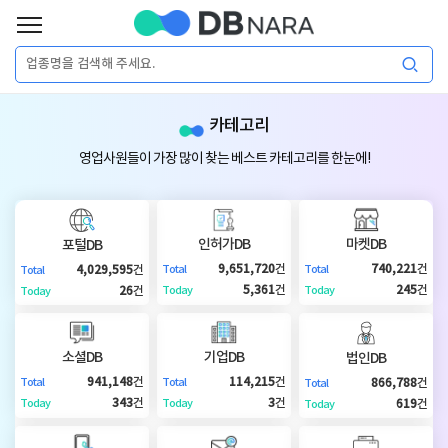
로
그
로
회
인
카테고리
그
원
인
가
이
영업사원들이 가장 많이 찾는 베스트 카테고리를 한눈에!
입
이
필
용
포
권
요
구
인허가DB
마켓DB
포털DB
매
털
인
9,651,720
건
740,221
건
4,029,595
건
Total
Total
Total
합
5,361
건
245
건
26
건
Today
Today
Today
니
DB
허
마
다.
소셜DB
기업DB
법인DB
가
켓
소
941,148
건
114,215
건
866,788
건
Total
Total
Total
343
건
3
건
619
건
Today
Today
Today
DB
DB
셜
기