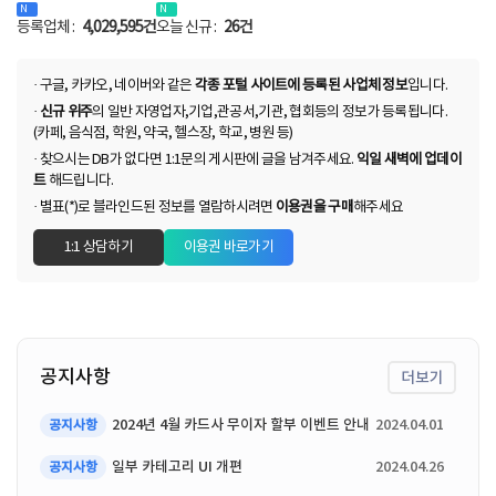
등록업체 :
4,029,595건
오늘 신규 :
26건
· 구글, 카카오, 네이버와 같은
각종 포털 사이트에 등록된 사업체 정보
입니다.
·
신규 위주
의 일반 자영업자,기업,관공서,기관, 협회등의 정보가 등록됩니다.
(카페, 음식점, 학원, 약국, 헬스장, 학교, 병원 등)
· 찾으시는 DB가 없다면 1:1문의 게시판에 글을 남겨주세요.
익일 새벽에 업데이
트
해드립니다.
· 별표(*)로 블라인드된 정보를 열람하시려면
이용권을 구매
해주세요
1:1 상담하기
이용권 바로가기
공지사항
더보기
2024년 4월 카드사 무이자 할부 이벤트 안내
2024.04.01
공지사항
일부 카테고리 UI 개편
2024.04.26
공지사항