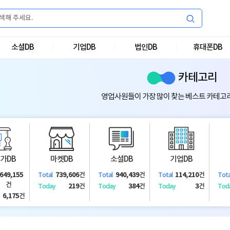
소셜DB
기업DB
법인DB
휴대폰DB
카테고리
영업사원들이 가장 많이 찾는 베스트 카테고
가DB
마켓DB
소셜DB
기업DB
,649,155
739,606
건
940,439
건
114,210
건
Total
Total
Total
Tota
건
219
건
384
건
3
건
Today
Today
Today
Tod
6,175
건