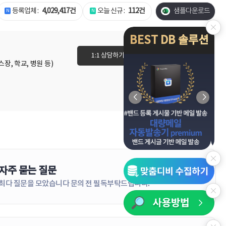
등록업체 :
4,029,417건
오늘 신규 :
112건
샘플다운로드
N
N
BEST DB 솔루션
1:1 상담하기
이용권 바로가기
장, 학교, 병원 등)
자주 묻는 질문
더보기
최다 질문을 모았습니다 문의 전 필독부탁드립니다!