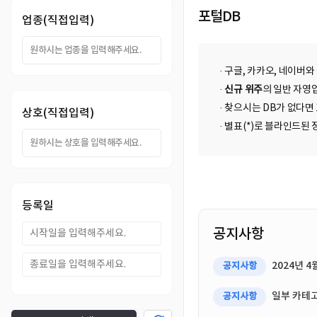
DB
업
법
포털DB
업종(직접입력)
DB
인
휴
· 구글, 카카오, 네이버와
DB
대
이
·
신규 위주
의 일반 자영업
· 찾으시는 DB가 없다면
상호(직접입력)
폰
메
팩
· 별표(*)로 블라인드
DB
일
스
고
DB
DB
객
마
등록일
센
이
공지사항
터
페
2024년 
공지사항
이
일부 카테고
공지사항