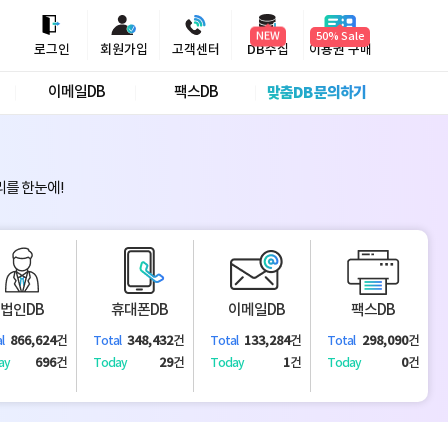
NEW
50% Sale
로그인
회원가입
고객센터
DB수집
이용권 구매
이메일DB
팩스DB
맞춤DB 문의하기
리를 한눈에!
법인DB
휴대폰DB
이메일DB
팩스DB
866,624
건
348,432
건
133,284
건
298,090
건
l
Total
Total
Total
696
건
29
건
1
건
0
건
ay
Today
Today
Today