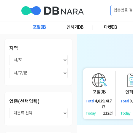
로
그
포털DB
인허가DB
마켓DB
로
회
인
그
원
인
가
이
지역
입
이
필
용
포
권
요
구
매
털
인
합
포털DB
인허
니
DB
허
마
업종(선택입력)
4,029,417
9
Total
Total
다.
건
가
켓
소
112
건
Today
Today
DB
DB
셜
기