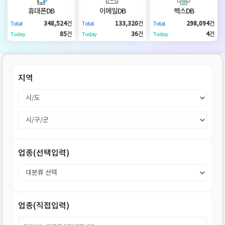
DB
업
법
휴대폰DB
이메일DB
팩스DB
348,524
건
133,320
건
298,094
건
Total
Total
Total
DB
인
휴
85
건
36
건
4
건
Today
Today
Today
DB
대
이
지역
폰
메
팩
DB
일
스
고
DB
DB
객
마
업종(선택입력)
센
이
터
페
업종(직접입력)
이