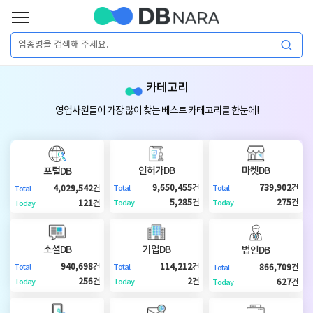
로
그
로
회
인
카테고리
그
원
인
가
이
영업사원들이 가장 많이 찾는 베스트 카테고리를 한눈에!
입
이
필
용
포
권
요
구
인허가DB
마켓DB
포털DB
매
털
인
9,650,455
건
739,902
건
4,029,542
건
Total
Total
Total
합
5,285
건
275
건
121
건
Today
Today
Today
니
DB
허
마
다.
소셜DB
기업DB
법인DB
가
켓
소
940,698
건
114,212
건
866,709
건
Total
Total
Total
256
건
2
건
627
건
Today
Today
Today
DB
DB
셜
기