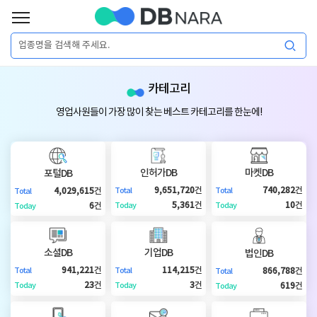
로
그
로
회
인
카테고리
그
원
인
가
이
영업사원들이 가장 많이 찾는 베스트 카테고리를 한눈에!
입
이
필
용
포
권
요
구
인허가DB
마켓DB
포털DB
매
털
인
9,651,720
건
740,282
건
4,029,615
건
Total
Total
Total
합
5,361
건
10
건
6
건
Today
Today
Today
니
DB
허
마
다.
소셜DB
기업DB
법인DB
가
켓
소
941,221
건
114,215
건
866,788
건
Total
Total
Total
23
건
3
건
619
건
Today
Today
Today
DB
DB
셜
기