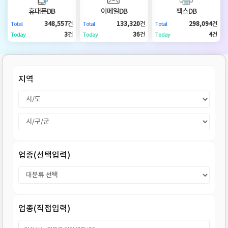
DB
업
법
휴대폰DB
이메일DB
팩스DB
348,557
건
133,320
건
298,094
건
Total
Total
Total
DB
인
휴
3
건
36
건
4
건
Today
Today
Today
DB
대
이
지역
폰
메
팩
DB
일
스
고
DB
DB
객
마
업종(선택입력)
센
이
터
페
업종(직접입력)
이