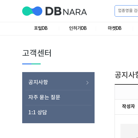
로
그
포털DB
인허가DB
마켓DB
로
회
인
그
원
인
가
이
고객센터
입
이
필
용
포
권
요
구
공지사
매
털
인
공지사항
합
니
DB
허
마
자주 묻는 질문
작성자
다.
1:1 상담
가
켓
소
DB
DB
셜
기