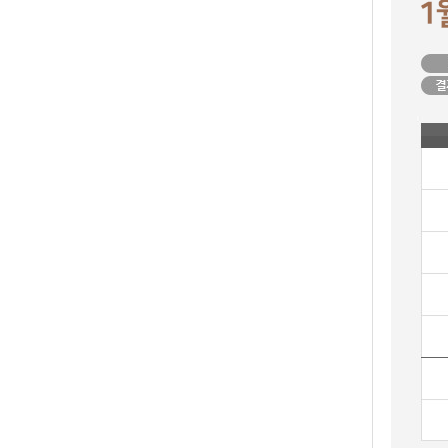
DB
업
법
DB
인
휴
DB
대
이
폰
메
팩
DB
일
스
고
DB
DB
객
마
센
이
터
페
이