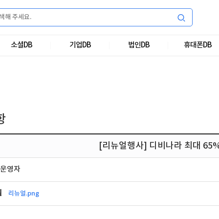
소셜DB
기업DB
법인DB
휴대폰DB
항
[리뉴얼행사] 디비나라 최대 65
운영자
일
리뉴얼.png