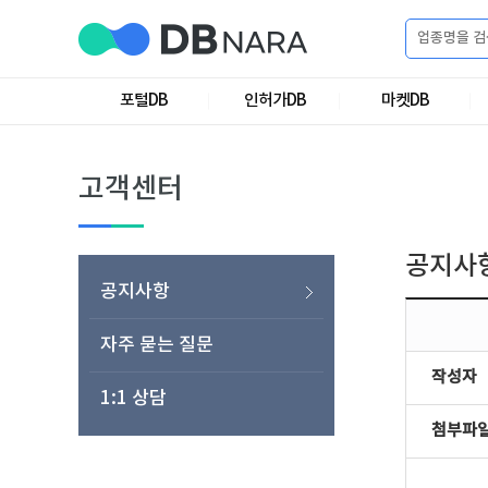
로
그
포털DB
인허가DB
마켓DB
로
회
인
그
원
인
가
이
고객센터
입
이
필
용
포
권
요
구
공지사
매
털
인
공지사항
합
니
DB
허
마
자주 묻는 질문
작성자
다.
1:1 상담
가
켓
소
첨부파
DB
DB
셜
기