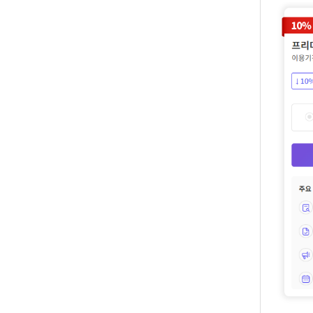
DB
업
법
DB
인
휴
DB
대
이
폰
메
팩
DB
일
스
고
DB
DB
객
마
센
이
터
페
이