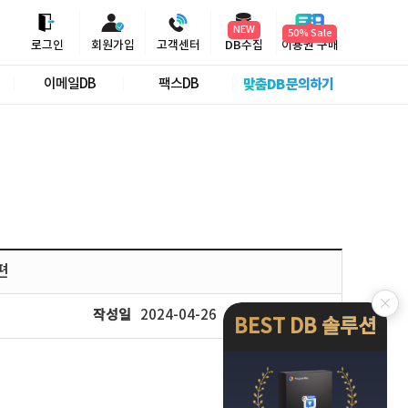
NEW
50% Sale
로그인
회원가입
고객센터
DB수집
이용권 구매
이메일DB
팩스DB
맞춤DB 문의하기
편
작성일
2024-04-26
조회
13,121
BEST DB 솔루션