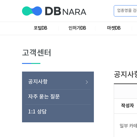
로
그
포털DB
인허가DB
마켓DB
로
회
인
그
원
인
가
이
고객센터
입
이
필
용
포
권
요
구
공지사
매
털
인
공지사항
합
니
DB
허
마
자주 묻는 질문
작성자
다.
1:1 상담
가
켓
소
일부 카테
DB
DB
셜
기