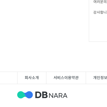
여러분의
DB
업
법
감사합니
DB
인
휴
DB
대
이
폰
메
팩
DB
일
스
고
DB
DB
객
마
센
이
회사소개
서비스이용약관
개인정
터
페
이