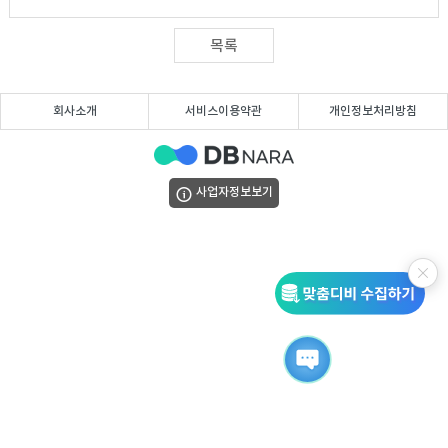
DB
업
법
목록
DB
인
휴
회사소개
서비스이용약관
개인정보처리방침
DB
대
이
폰
메
팩
사업자정보보기
DB
일
스
고
DB
DB
객
마
센
이
터
페
이