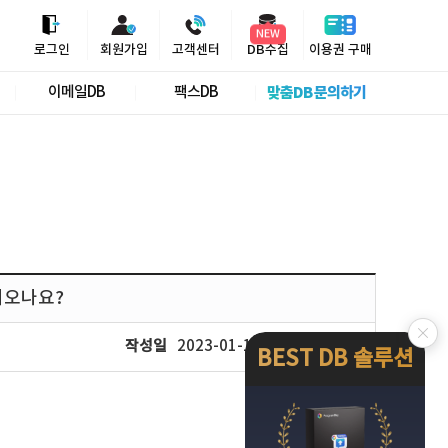
NEW
50% Sale
로그인
회원가입
고객센터
DB수집
이용권 구매
이메일DB
팩스DB
맞춤DB 문의하기
져오나요?
작성일
2023-01-12
조회
186
BEST DB 솔루션