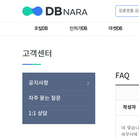
로
그
포털DB
인허가DB
마켓DB
로
회
인
그
원
인
가
이
고객센터
입
이
필
용
포
권
요
구
FAQ
매
털
인
공지사항
합
니
DB
허
마
자주 묻는 질문
작성자
다.
1:1 상담
가
켓
소
네. 맞습니
DB
DB
셜
기
세무서에 