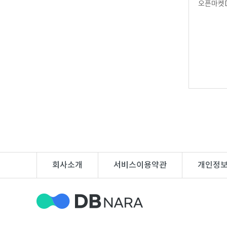
오픈마켓D
DB
업
법
DB
인
휴
DB
대
이
폰
메
팩
DB
일
스
고
DB
DB
객
마
센
이
회사소개
서비스이용약관
개인정
터
페
이