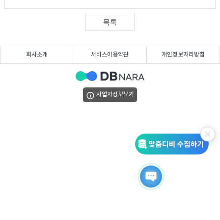
DB
업
법
목록
DB
인
휴
회사소개
서비스이용약관
개인정보처리방침
DB
대
이
폰
메
팩
사업자정보보기
DB
일
스
고
DB
DB
객
마
센
이
터
페
이