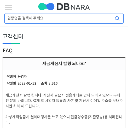
로
그
로
회
인
고객센터
그
원
인
가
이
입
FAQ
이
필
용
포
권
세금계산서 발행 되나요?
요
구
매
털
인
작성자
운영자
합
작성일
2023-01-12
조회
3,910
니
DB
허
마
세금계산서 발행 됩니다. 계산서 필요시 전용계좌를 안내 드리고 있으니 구매
다.
전 문의 바랍니다. 결제 후 사업자 등록증 사본 및 계산서 이메일 주소를 보내주
가
켓
소
시면 처리 해 드립니다.
가상계좌입금시 결제대행사를 쓰고 있으니 현금영수증(지출증빙)용 처리됩니
DB
DB
셜
기
다.