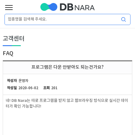
로
그
로
회
인
고객센터
그
원
인
가
이
입
FAQ
이
필
용
포
권
프로그램은 다운 안받아도 되는건가요?
요
구
매
털
인
작성자
운영자
합
작성일
2020-06-02
조회
201
니
DB
허
마
네! DB Nara는 따로 프로그램을 받지 않고 웹브라우징 방식으로 실시간 데이
다.
터가 확인 가능합니다!
가
켓
소
DB
DB
셜
기