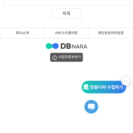
DB
업
법
목록
DB
인
휴
회사소개
서비스이용약관
개인정보처리방침
DB
대
이
폰
메
팩
사업자정보보기
DB
일
스
고
DB
DB
객
마
센
이
터
페
이