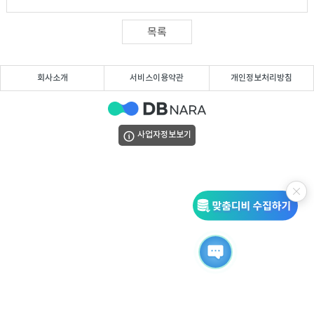
DB
업
법
목록
DB
인
휴
회사소개
서비스이용약관
개인정보처리방침
DB
대
이
폰
메
팩
사업자정보보기
DB
일
스
고
DB
DB
객
마
센
이
터
페
이