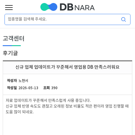
로
그
로
회
인
고객센터
그
원
인
가
이
입
후기글
이
필
용
포
권
신규 업체 업데이트가 꾸준해서 영업용 DB 만족스러워요
요
구
매
털
인
작성자
노현서
합
작성일
2026-05-13
조회
390
니
DB
허
마
자료 업데이트가 꾸준해서 만족스럽게 사용 중입니다.
다.
신규 업체 반영 속도도 괜찮고 오래된 정보 비율도 적은 편이라 영업 진행할 때
가
켓
소
도움 많이 되네요.
DB
DB
셜
기