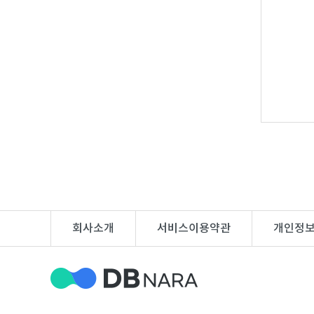
DB
업
법
DB
인
휴
DB
대
이
폰
메
팩
DB
일
스
고
DB
DB
객
마
센
이
회사소개
서비스이용약관
개인정
터
페
이