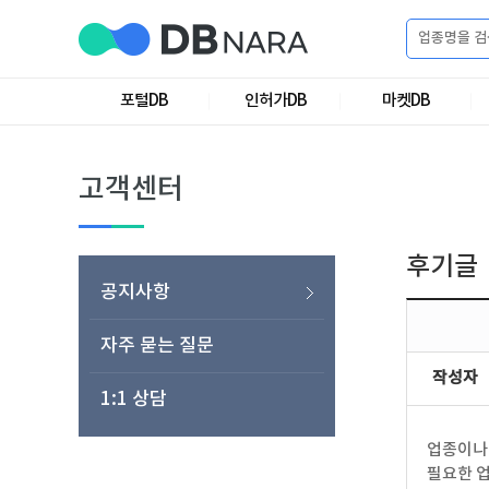
로
그
포털DB
인허가DB
마켓DB
로
회
인
그
원
인
가
이
고객센터
입
이
필
용
포
권
요
구
후기글
매
털
인
공지사항
합
니
DB
허
마
자주 묻는 질문
작성자
다.
1:1 상담
가
켓
소
업종이나 
DB
DB
셜
기
필요한 업