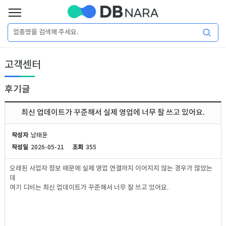
로
그
로
회
인
고객센터
그
원
인
가
이
입
후기글
이
필
용
포
권
최신 업데이트가 꾸준해서 실제 영업에 너무 잘 쓰고 있어요.
요
구
매
털
인
작성자
남태윤
합
작성일
2026-05-21
조회
355
니
DB
허
마
오래된 사업자 정보 때문에 실제 영업 연결까지 이어지지 않는 경우가 많았는
다.
데
가
켓
소
여기 디비는 최신 업데이트가 꾸준해서 너무 잘 쓰고 있어요.
DB
DB
셜
기