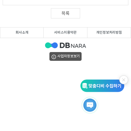
DB
업
법
목록
DB
인
휴
회사소개
서비스이용약관
개인정보처리방침
DB
대
이
폰
메
팩
사업자정보보기
DB
일
스
고
DB
DB
객
마
센
이
터
페
이