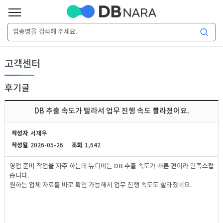
로
그
로
회
인
고객센터
그
원
인
가
이
입
후기글
이
필
용
포
권
DB 추출 속도가 빨라서 업무 진행 속도 빨라졌어요.
요
구
매
털
인
작성자
서재우
합
작성일
2026-05-26
조회
1,642
니
DB
허
마
영업 준비 작업을 자주 하는데 뉴디비는 DB 추출 속도가 빠른 편이라 만족스럽
다.
습니다.
가
켓
소
원하는 업체 자료를 바로 확인 가능해서 업무 진행 속도도 빨라졌네요.
DB
DB
셜
기