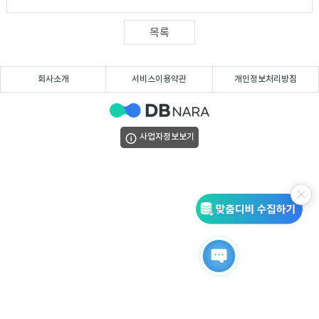
DB
업
법
목록
DB
인
휴
회사소개
서비스이용약관
개인정보처리방침
DB
대
이
폰
메
팩
사업자정보보기
DB
일
스
고
DB
DB
객
마
센
이
터
페
이