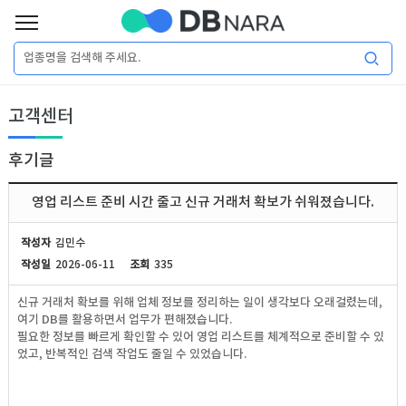
로
그
로
회
인
고객센터
그
원
인
가
이
입
후기글
이
필
용
포
권
영업 리스트 준비 시간 줄고 신규 거래처 확보가 쉬워졌습니다.
요
구
매
털
인
작성자
김민수
합
작성일
2026-06-11
조회
335
니
DB
허
마
신규 거래처 확보를 위해 업체 정보를 정리하는 일이 생각보다 오래걸렸는데,
다.
여기 DB를 활용하면서 업무가 편해졌습니다.
가
켓
소
필요한 정보를 빠르게 확인할 수 있어 영업 리스트를 체계적으로 준비할 수 있
었고, 반복적인 검색 작업도 줄일 수 있었습니다.
DB
DB
셜
기