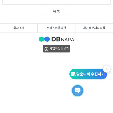
DB
업
법
목록
DB
인
휴
회사소개
서비스이용약관
개인정보처리방침
DB
대
이
폰
메
팩
사업자정보보기
DB
일
스
고
DB
DB
객
마
센
이
터
페
이