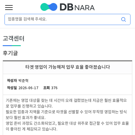
로
그
로
회
인
고객센터
그
원
인
가
이
입
후기글
이
필
용
포
권
타겟 영업이 가능해져 업무 효율 좋아졌습니다
요
구
매
털
인
작성자
박준혁
합
작성일
2026-06-17
조회
376
니
DB
허
마
기존에는 영업 대상을 찾는 데 시간이 오래 걸렸었는데 지금은 훨씬 효율적으
다.
로 업무를 진행하고 있습니다.
가
켓
소
필요한 업종과 지역을 기준으로 타겟을 선별할 수 있어 무작정 영업하는 방식
보다 훨씬 효과가 좋네요.
영업 준비 과정도 간소화되었고, 필요한 대상 위주로 접근할 수 있어 업무 효율
DB
DB
셜
기
이 좋아진 게 체감되고 있습니다.