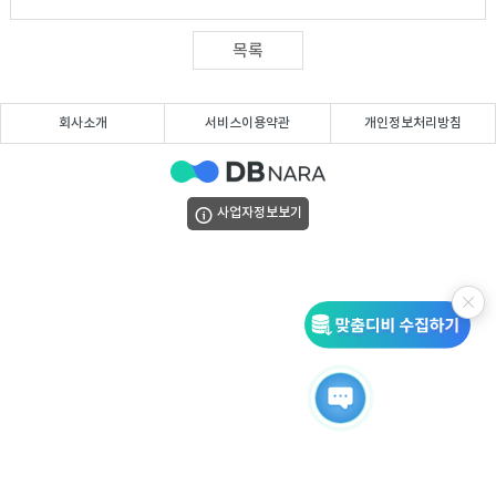
DB
업
법
목록
DB
인
휴
회사소개
서비스이용약관
개인정보처리방침
DB
대
이
폰
메
팩
사업자정보보기
DB
일
스
고
DB
DB
객
마
센
이
터
페
이