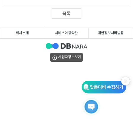
DB
업
법
목록
DB
인
휴
회사소개
서비스이용약관
개인정보처리방침
DB
대
이
폰
메
팩
사업자정보보기
DB
일
스
고
DB
DB
객
마
센
이
터
페
이