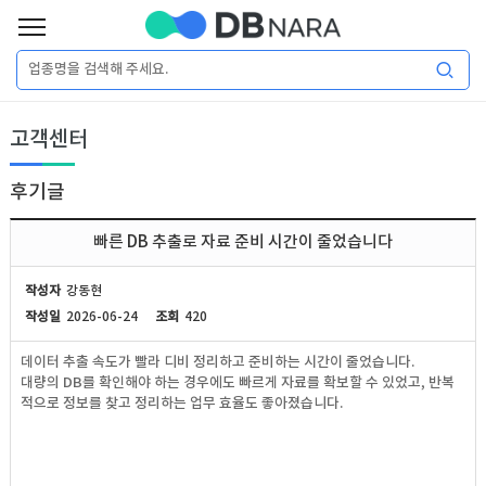
로
그
로
회
인
고객센터
그
원
인
가
이
입
후기글
이
필
용
포
권
빠른 DB 추출로 자료 준비 시간이 줄었습니다
요
구
매
털
인
작성자
강동현
합
작성일
2026-06-24
조회
420
니
DB
허
마
데이터 추출 속도가 빨라 디비 정리하고 준비하는 시간이 줄었습니다.
다.
대량의 DB를 확인해야 하는 경우에도 빠르게 자료를 확보할 수 있었고, 반복
가
켓
소
적으로 정보를 찾고 정리하는 업무 효율도 좋아졌습니다.
DB
DB
셜
기