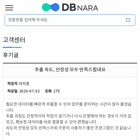
로
그
로
회
인
고객센터
그
원
인
가
이
입
후기글
이
필
용
포
권
추출 속도, 안정성 모두 만족스럽네요
요
구
매
털
인
작성자
마지훈
합
작성일
2026-07-02
조회
279
니
DB
허
마
필요한 데이터를 빠르게 추출할 수 있어 업무를 준비하는 시간이 많이 줄었습
다.
니다.
가
켓
소
추출 과정도 안정적이라 작업이 끊기거나 다시 진행해야 하는 경우가 거의 없
었고, 확보한 데이터를 바로 활용할 수 있어 편했습니다.
속도와 안정성 모두 만족스러워 꾸준히 사용하기 좋은 프로그램인 것 같습니
DB
DB
셜
기
다.