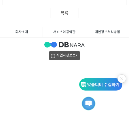
DB
업
법
목록
DB
인
휴
회사소개
서비스이용약관
개인정보처리방침
DB
대
이
폰
메
팩
사업자정보보기
DB
일
스
고
DB
DB
객
마
센
이
터
페
이